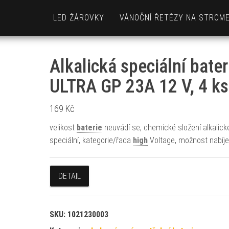
LED ŽÁROVKY
VÁNOČNÍ ŘETĚZY NA STROM
Alkalická speciální bater
ULTRA GP 23A 12 V, 4 ks
169
Kč
velikost
baterie
neuvádí se, chemické složení alkalick
speciální, kategorie/řada
high
Voltage, možnost nabíje
DETAIL
SKU:
1021230003