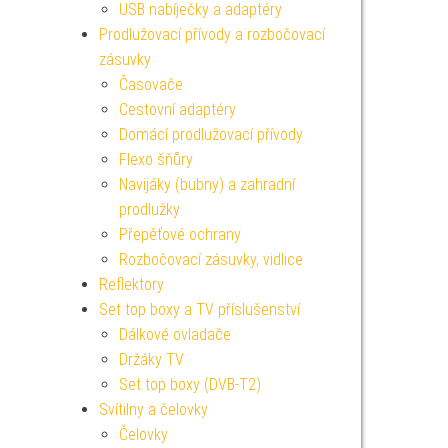
USB nabíječky a adaptéry
Prodlužovací přívody a rozbočovací
zásuvky
Časovače
Cestovní adaptéry
Domácí prodlužovací přívody
Flexo šňůry
Navijáky (bubny) a zahradní
prodlužky
Přepěťové ochrany
Rozbočovací zásuvky, vidlice
Reflektory
Set top boxy a TV příslušenství
Dálkové ovladače
Držáky TV
Set top boxy (DVB-T2)
Svítilny a čelovky
Čelovky