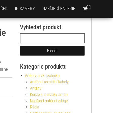
0
EČEK
IP KAMERY
NABÍJECÍ BATERIE
Vyhledat produkt
ie
Vyhledávání
é-
Kategorie produktu
ní ne
Antény a VF technika
Anténní koaxiální kabely
Antény
Konzole a držáky antén
Napájecí anténní zdroje
Rádia