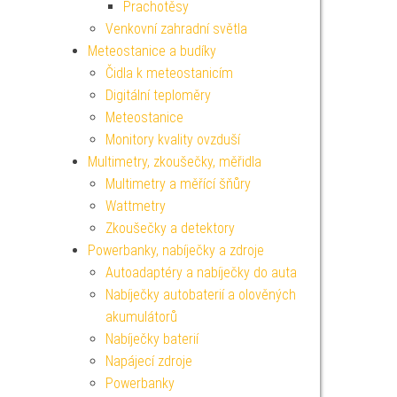
Prachotěsy
Venkovní zahradní světla
Meteostanice a budíky
Čidla k meteostanicím
Digitální teploměry
Meteostanice
Monitory kvality ovzduší
Multimetry, zkoušečky, měřidla
Multimetry a měřící šňůry
Wattmetry
Zkoušečky a detektory
Powerbanky, nabíječky a zdroje
Autoadaptéry a nabíječky do auta
Nabíječky autobaterií a olověných
akumulátorů
Nabíječky baterií
Napájecí zdroje
Powerbanky