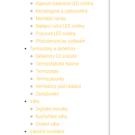
Kapesní bateriové LED svítilny
Kempingové a cyklosvítilny
Montážní lampy
Nabíjecí ruční LED svítilny
Pracovní LED svítilny
Příslušenství ke svítilnám
Termostaty a detektory
Detektory CO a kouře
Termostatické hlavice
Termostaty
Termozásuvky
Ventilátory pod radiátor
Zavlažování
Váhy
Digitální minutky
Kuchyňské váhy
Osobní váhy
Vánoční osvětlení