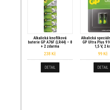
Alkalická knoflíková
Alkalická speciál
baterie GP A76F (LR44) – 8
GP Ultra Plus 91
+ 2 zdarma
1,5 V, 2 k
238
Kč
99
Kč
DETAIL
DETAIL