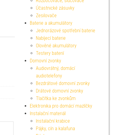
Rozbočovače, slučovače
Účastnické zásuvky
Zesilovače
Baterie a akumulátory
Jednorázové spotřební baterie
Nabíjecí baterie
Olověné akumulátory
Testery baterií
Domovní zvonky
Audiovrátný, domácí
audiotelefony
Bezdrátové domovní zvonky
Drátové domovní zvonky
Tlačítka ke zvonkům
Elektronika pro domácí mazlíčky
Instalační materiál
Instalační krabice
Pájky, cín a kalafuna