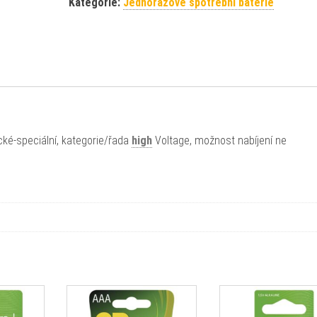
Kategorie:
Jednorázové spotřební baterie
cké-speciální, kategorie/řada
high
Voltage, možnost nabíjení ne