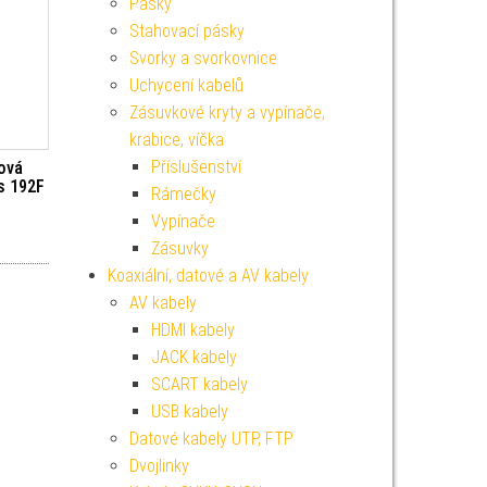
Pásky
Stahovací pásky
Svorky a svorkovnice
Uchycení kabelů
Zásuvkové kryty a vypínače,
krabice, víčka
Příslušenství
ková
us 192F
Rámečky
Vypínače
Zásuvky
Koaxiální, datové a AV kabely
AV kabely
HDMI kabely
JACK kabely
SCART kabely
USB kabely
Datové kabely UTP, FTP
Dvojlinky