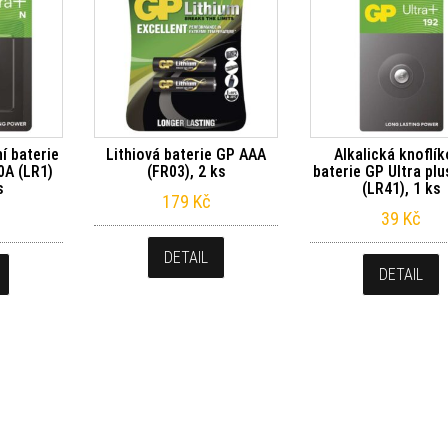
ní baterie
Lithiová baterie GP AAA
Alkalická knoflí
0A (LR1)
(FR03), 2 ks
baterie GP Ultra pl
s
(LR41), 1 ks
179
Kč
39
Kč
DETAIL
DETAIL