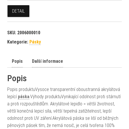
DETAIL
SKU:
2006000010
Kategorie:
Pásky
Popis
Další informace
Popis
Popis produktuVysoce transparentní oboustranná akrylátová
lepící
páska
.Výhody produktuVynikající odolnost proti stárnutí
a proti rozpouštědlům. Akrylátové lepidlo = větší životnost,
větší konečná lepicí síla, větší tepelná zatížitelnost, lepší
odolnost proti UV záření.Akrylátová páska se liší od běžných
pěnových pásek tím, že nemá nosič, je celá tvořena 100%