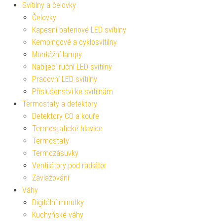
Svítilny a čelovky
Čelovky
Kapesní bateriové LED svítilny
Kempingové a cyklosvítilny
Montážní lampy
Nabíjecí ruční LED svítilny
Pracovní LED svítilny
Příslušenství ke svítilnám
Termostaty a detektory
Detektory CO a kouře
Termostatické hlavice
Termostaty
Termozásuvky
Ventilátory pod radiátor
Zavlažování
Váhy
Digitální minutky
Kuchyňské váhy