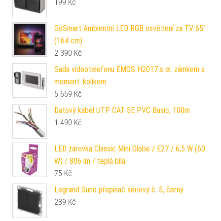
199
Kč
GoSmart Ambientní LED RGB osvětlení za TV 65“
(164 cm)
2 390
Kč
Sada videotelefonu EMOS H2017 s el. zámkem s
moment. kolíkem
5 659
Kč
Datový kabel UTP CAT 5E PVC Basic, 100m
1 490
Kč
LED žárovka Classic Mini Globe / E27 / 6,5 W (60
W) / 806 lm / teplá bílá
75
Kč
Legrand Suno přepínač sériový č. 5, černý
289
Kč