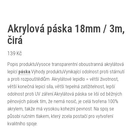
Akrylová páska 18mm / 3m,
čirá
139
Kč
Popis produktuVysoce transparentní oboustranná akrylátová
lepící
páska
.Výhody produktuVynikající odolnost proti stárnutí
a proti rozpouštědlům. Akrylátové lepidlo = větší životnost,
větší konečná lepicí síla, větší tepelná zatížitelnost, lepší
odolnost proti UV záření.Akrylátová páska se liší od běžných
pěnových pásek tím, že nemá nosič, je celá tvořena 100%
akrylem, takže má vysokou kohezní pevnost. Na spoj se
působí ručním tlakem, který zcela postačí pro vytvoření
kvalitního spoje.