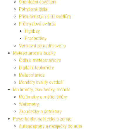
Orientační osvětlení
Pohybová čidla
Příslušenství k LED světlům
Průmyslová svítidla
Highbay
Prachotěsy
Venkovní zahradní světla
Meteostanice a budíky
Čidla k meteostanicím
Digitální teploměry
Meteostanice
Monitory kvality ovzduší
Multimetry, zkoušečky, měřidla
Multimetry a měřící šňůry
Wattmetry
Zkoušečky a detektory
Powerbanky, nabíječky a zdroje
Autoadaptéry a nabíječky do auta