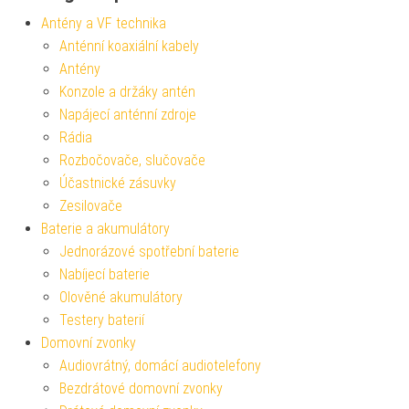
Antény a VF technika
Anténní koaxiální kabely
Antény
Konzole a držáky antén
Napájecí anténní zdroje
Rádia
Rozbočovače, slučovače
Účastnické zásuvky
Zesilovače
Baterie a akumulátory
Jednorázové spotřební baterie
Nabíjecí baterie
Olověné akumulátory
Testery baterií
Domovní zvonky
Audiovrátný, domácí audiotelefony
Bezdrátové domovní zvonky