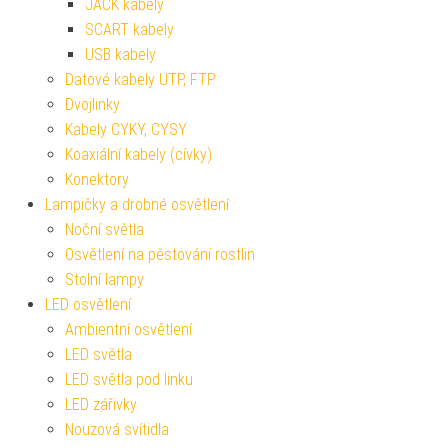
JACK kabely
SCART kabely
USB kabely
Datové kabely UTP, FTP
Dvojlinky
Kabely CYKY, CYSY
Koaxiální kabely (cívky)
Konektory
Lampičky a drobné osvětlení
Noční světla
Osvětlení na pěstování rostlin
Stolní lampy
LED osvětlení
Ambientní osvětlení
LED světla
LED světla pod linku
LED zářivky
Nouzová svítidla