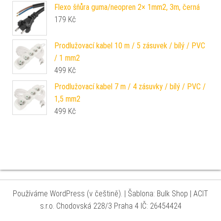
Flexo šňůra guma/neopren 2× 1mm2, 3m, černá
179
Kč
Prodlužovací kabel 10 m / 5 zásuvek / bílý / PVC
/ 1 mm2
499
Kč
Prodlužovací kabel 7 m / 4 zásuvky / bílý / PVC /
1,5 mm2
499
Kč
Používáme WordPress (v češtině).
|
Šablona: Bulk Shop
| ACIT
s.r.o. Chodovská 228/3 Praha 4 IČ: 26454424