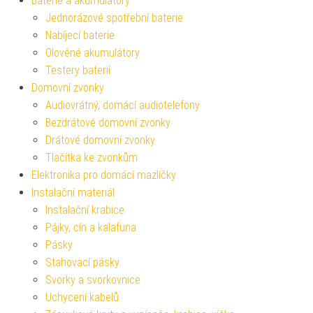
Baterie a akumulátory
Jednorázové spotřební baterie
Nabíjecí baterie
Olověné akumulátory
Testery baterií
Domovní zvonky
Audiovrátný, domácí audiotelefony
Bezdrátové domovní zvonky
Drátové domovní zvonky
Tlačítka ke zvonkům
Elektronika pro domácí mazlíčky
Instalační materiál
Instalační krabice
Pájky, cín a kalafuna
Pásky
Stahovací pásky
Svorky a svorkovnice
Uchycení kabelů