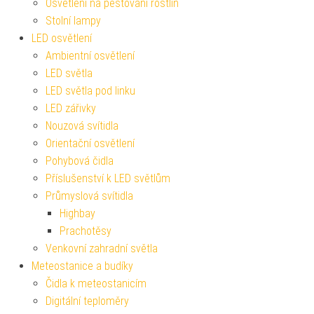
Osvětlení na pěstování rostlin
Stolní lampy
LED osvětlení
Ambientní osvětlení
LED světla
LED světla pod linku
LED zářivky
Nouzová svítidla
Orientační osvětlení
Pohybová čidla
Příslušenství k LED světlům
Průmyslová svítidla
Highbay
Prachotěsy
Venkovní zahradní světla
Meteostanice a budíky
Čidla k meteostanicím
Digitální teploměry