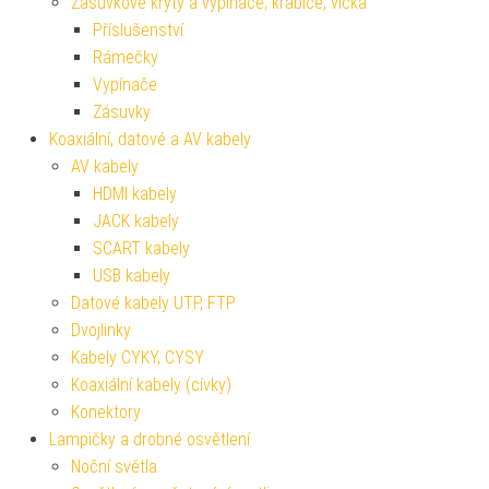
Zásuvkové kryty a vypínače, krabice, víčka
Příslušenství
Rámečky
Vypínače
Zásuvky
Koaxiální, datové a AV kabely
AV kabely
HDMI kabely
JACK kabely
SCART kabely
USB kabely
Datové kabely UTP, FTP
Dvojlinky
Kabely CYKY, CYSY
Koaxiální kabely (cívky)
Konektory
Lampičky a drobné osvětlení
Noční světla