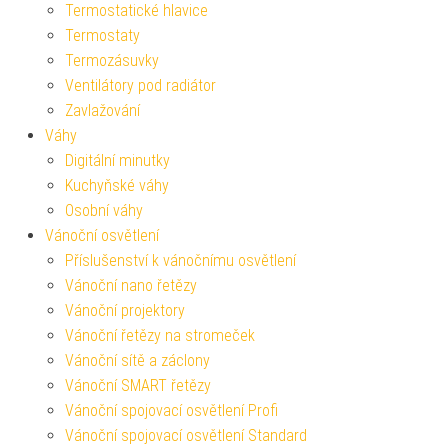
Termostatické hlavice
Termostaty
Termozásuvky
Ventilátory pod radiátor
Zavlažování
Váhy
Digitální minutky
Kuchyňské váhy
Osobní váhy
Vánoční osvětlení
Příslušenství k vánočnímu osvětlení
Vánoční nano řetězy
Vánoční projektory
Vánoční řetězy na stromeček
Vánoční sítě a záclony
Vánoční SMART řetězy
Vánoční spojovací osvětlení Profi
Vánoční spojovací osvětlení Standard