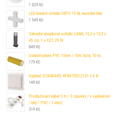
1 029
Kč
LED lineární svítidlo ORTO 15 W, neutrální bílá
1 549
Kč
Zahradní sloupkové svítidlo LANA, 15,3 x 13,3 x
45 cm, 1 x E27, 25 W
849
Kč
Izolační páska PVC 15mm / 10m žlutá, 10 ks
179
Kč
Vypínač STANDARD 4FN57505.2101 č.6 B
149
Kč
Prodlužovací kabel 5 m / 3 zásuvky / s vypínačem
/ bílý / PVC / 1 mm2
319
Kč