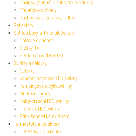
Navijáky (bubny) a zahradní prodlužky
Přepěťové ochrany
Rozbočovací zásuvky, vidlice
Reflektory
Set top boxy a TV příslušenství
Dálkové ovladače
Držáky TV
Set top boxy (DVB-T2)
Svítilny a čelovky
Čelovky
Kapesní bateriové LED svítilny
Kempingové a cyklosvítilny
Montážní lampy
Nabíjecí ruční LED svítilny
Pracovní LED svítilny
Příslušenství ke svítilnám
Termostaty a detektory
Detektory CO a kouře