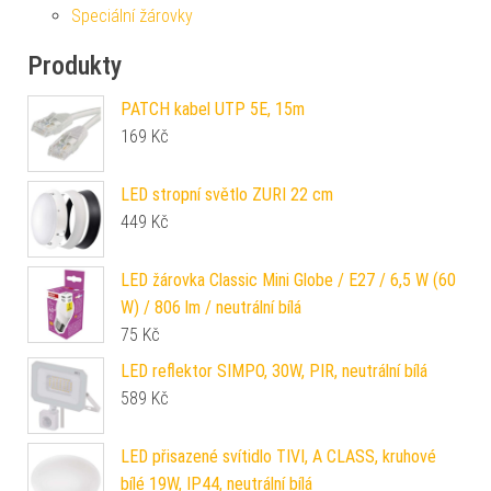
Speciální žárovky
Produkty
PATCH kabel UTP 5E, 15m
169
Kč
LED stropní světlo ZURI 22 cm
449
Kč
LED žárovka Classic Mini Globe / E27 / 6,5 W (60
W) / 806 lm / neutrální bílá
75
Kč
LED reflektor SIMPO, 30W, PIR, neutrální bílá
589
Kč
LED přisazené svítidlo TIVI, A CLASS, kruhové
bílé 19W, IP44, neutrální bílá