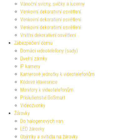
Vánoční svícny, svíčky a lucerny
Venkovní dekorativní osvětlení
Venkovní dekorativní osvětlení
Venkovní dekorativní osvětlení
Vnitřní dekorativní osvětlení
Zabezpečení domu
Domácí videotelefony (sady)
Dveřní zámky
IP kamery
Kamerové jednotky k videotelefonům
Kódové klávesnice
Monitory k videotelefonům
Příslušenství GoSmart
Videozvonky
Žárovky
Do halogenových van
LED žárovky
Objímky a svítidla na žárovky