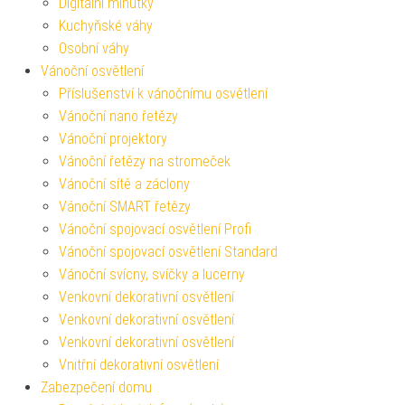
Digitální minutky
Kuchyňské váhy
Osobní váhy
Vánoční osvětlení
Příslušenství k vánočnímu osvětlení
Vánoční nano řetězy
Vánoční projektory
Vánoční řetězy na stromeček
Vánoční sítě a záclony
Vánoční SMART řetězy
Vánoční spojovací osvětlení Profi
Vánoční spojovací osvětlení Standard
Vánoční svícny, svíčky a lucerny
Venkovní dekorativní osvětlení
Venkovní dekorativní osvětlení
Venkovní dekorativní osvětlení
Vnitřní dekorativní osvětlení
Zabezpečení domu