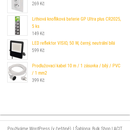
269
Kč
Lithiová knoflíková baterie GP Ultra plus CR2025,
5 ks
149
Kč
LED reflektor VISIO, 50 W, černý, neutrální bílá
599
Kč
Prodlužovací kabel 10 m / 1 zásuvka / bílý / PVC
/ 1 mm2
399
Kč
Používáme WordPress (v češtině).
|
Šablona: Bulk Shop
| ACIT