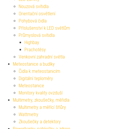
Nouzová svítidla
Orientační osvětlení
Pohybová čidla
Příslušenství k LED světlům
Průmyslová svítidla
Highbay
Prachotěsy
Venkovní zahradní světla
Meteostanice a budíky
Čidla k meteostanicím
Digitální teploměry
Meteostanice
Monitory kvality ovzduší
Multimetry, zkoušečky, měřidla
Multimetry a měřící šňůry
Wattmetry
Zkoušečky a detektory
Powerbanky, nabíječky a zdroje