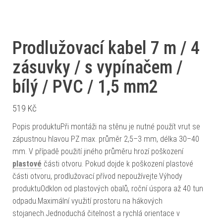
Prodlužovací kabel 7 m / 4
zásuvky / s vypínačem /
bílý / PVC / 1,5 mm2
519
Kč
Popis produktuPři montáži na stěnu je nutné použít vrut se
zápustnou hlavou PZ max. průměr 2,5–3 mm, délka 30–40
mm. V případě použití jiného průměru hrozí poškození
plastové
části otvoru. Pokud dojde k poškození plastové
části otvoru, prodlužovací přívod nepoužívejte.Výhody
produktuOdklon od plastových obalů, roční úspora až 40 tun
odpadu.Maximální využití prostoru na hákových
stojanech.Jednoduchá čitelnost a rychlá orientace v