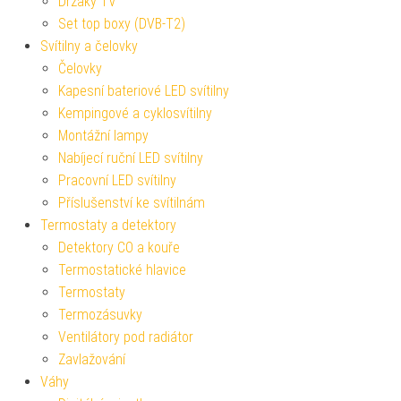
Držáky TV
Set top boxy (DVB-T2)
Svítilny a čelovky
Čelovky
Kapesní bateriové LED svítilny
Kempingové a cyklosvítilny
Montážní lampy
Nabíjecí ruční LED svítilny
Pracovní LED svítilny
Příslušenství ke svítilnám
Termostaty a detektory
Detektory CO a kouře
Termostatické hlavice
Termostaty
Termozásuvky
Ventilátory pod radiátor
Zavlažování
Váhy