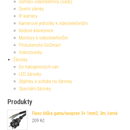
Domácí videotelefony (sady)
Dveřní zámky
IP kamery
Kamerové jednotky k videotelefonům
Kódové klávesnice
Monitory k videotelefonům
Příslušenství GoSmart
Videozvonky
Žárovky
Do halogenových van
LED žárovky
Objímky a svítidla na žárovky
Speciální žárovky
Produkty
Flexo šňůra guma/neopren 3× 1mm2, 3m, černá
209
Kč