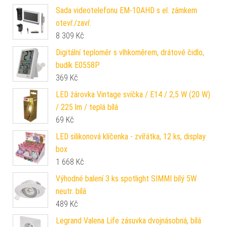
Sada videotelefonu EM-10AHD s el. zámkem
otevř./zavř.
8 309
Kč
Digitální teploměr s vlhkoměrem, drátové čidlo,
budík E0558P
369
Kč
LED žárovka Vintage svíčka / E14 / 2,5 W (20 W)
/ 225 lm / teplá bílá
69
Kč
LED silikonová klíčenka - zvířátka, 12 ks, display
box
1 668
Kč
Výhodné balení 3 ks spotlight SIMMI bílý 5W
neutr. bílá
489
Kč
Legrand Valena Life zásuvka dvojnásobná, bílá