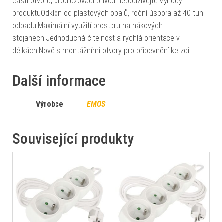
části otvoru, prodlužovací přívod nepoužívejte.Výhody
produktuOdklon od plastových obalů, roční úspora až 40 tun
odpadu.Maximální využití prostoru na hákových
stojanech.Jednoduchá čitelnost a rychlá orientace v
délkách.Nově s montážními otvory pro připevnění ke zdi.
Další informace
Výrobce
EMOS
Související produkty