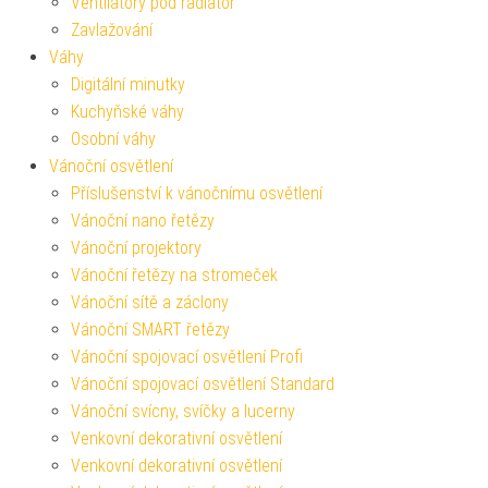
Ventilátory pod radiátor
Zavlažování
Váhy
Digitální minutky
Kuchyňské váhy
Osobní váhy
Vánoční osvětlení
Příslušenství k vánočnímu osvětlení
Vánoční nano řetězy
Vánoční projektory
Vánoční řetězy na stromeček
Vánoční sítě a záclony
Vánoční SMART řetězy
Vánoční spojovací osvětlení Profi
Vánoční spojovací osvětlení Standard
Vánoční svícny, svíčky a lucerny
Venkovní dekorativní osvětlení
Venkovní dekorativní osvětlení