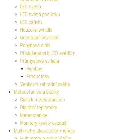
LED světla
LED světla pod linku
LED zářivky
Nouzová svítidla
Orientační osvětlení
Pohybová čidla
Příslušenství k LED světlům
Průmyslová svítidla
Highbay
Prachotěsy
Venkovní zahradní světla
Meteostanice a budíky
Čidla k meteostanicím
Digitální teploměry
Meteostanice
Monitory kvality ovzduší
Multimetry, zkoušečky, měřidla
Multimetry a měřící šňůry