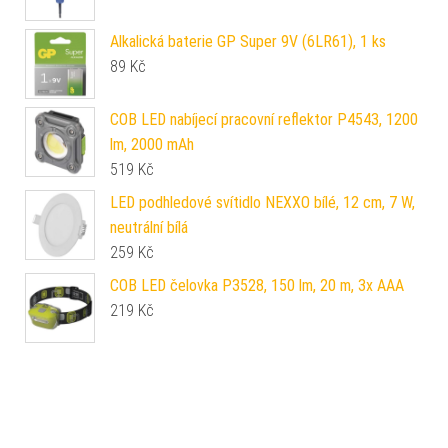
Alkalická baterie GP Super 9V (6LR61), 1 ks
89
Kč
COB LED nabíjecí pracovní reflektor P4543, 1200
lm, 2000 mAh
519
Kč
LED podhledové svítidlo NEXXO bílé, 12 cm, 7 W,
neutrální bílá
259
Kč
COB LED čelovka P3528, 150 lm, 20 m, 3x AAA
219
Kč