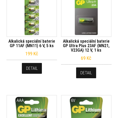
Alkalická speciální baterie
Alkalická speciální baterie
GP 11AF (MN11) 6 V, 5 ks
GP Ultra Plus 23AF (MN21,
V23GA) 12 V, 1 ks
199
Kč
69
Kč
DETAIL
DETAIL