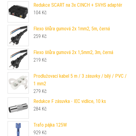
Redukce SCART na 3x CINCH + SVHS adaptér
104
Kč
Flexo šňůra gumová 2x 1mm2, 5m, černá
259
Kč
Flexo šňůra gumová 2x 1,5mm2, 3m, černá
219
Kč
Prodlužovací kabel 5 m / 3 zásuvky / bílý / PVC /
1 mm2
279
Kč
Redukce F zásuvka - IEC vidlice, 10 ks
284
Kč
Trafo pájka 125W
929
Kč