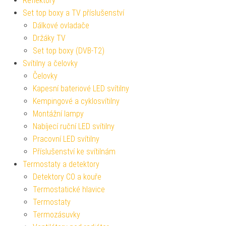
Reflektory
Set top boxy a TV příslušenství
Dálkové ovladače
Držáky TV
Set top boxy (DVB-T2)
Svítilny a čelovky
Čelovky
Kapesní bateriové LED svítilny
Kempingové a cyklosvítilny
Montážní lampy
Nabíjecí ruční LED svítilny
Pracovní LED svítilny
Příslušenství ke svítilnám
Termostaty a detektory
Detektory CO a kouře
Termostatické hlavice
Termostaty
Termozásuvky