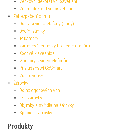
Venkovní dekorativní osvětlení
Vnitřní dekorativní osvětlení
Zabezpečení domu
Domácí videotelefony (sady)
Dveřní zámky
IP kamery
Kamerové jednotky k videotelefonům
Kódové klávesnice
Monitory k videotelefonům
Příslušenství GoSmart
Videozvonky
Žárovky
Do halogenových van
LED žárovky
Objímky a svítidla na žárovky
Speciální žárovky
Produkty