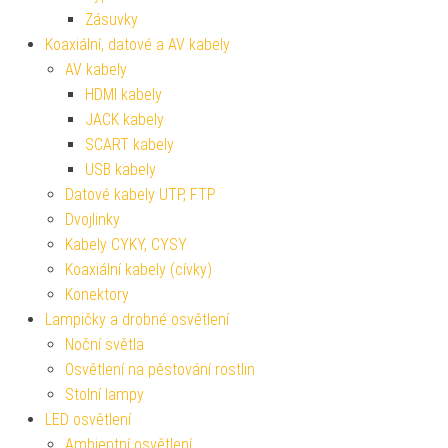
Zásuvky
Koaxiální, datové a AV kabely
AV kabely
HDMI kabely
JACK kabely
SCART kabely
USB kabely
Datové kabely UTP, FTP
Dvojlinky
Kabely CYKY, CYSY
Koaxiální kabely (cívky)
Konektory
Lampičky a drobné osvětlení
Noční světla
Osvětlení na pěstování rostlin
Stolní lampy
LED osvětlení
Ambientní osvětlení