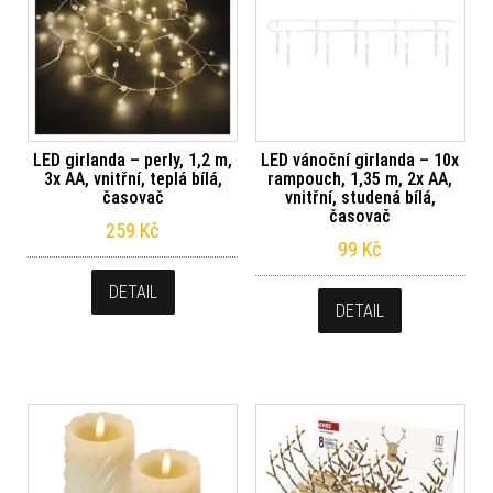
LED girlanda – perly, 1,2 m,
LED vánoční girlanda – 10x
3x AA, vnitřní, teplá bílá,
rampouch, 1,35 m, 2x AA,
časovač
vnitřní, studená bílá,
časovač
259
Kč
99
Kč
DETAIL
DETAIL