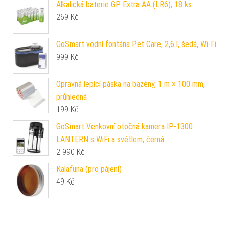
Alkalická baterie GP Extra AA (LR6), 18 ks
269
Kč
GoSmart vodní fontána Pet Care, 2,6 l, šedá, Wi-Fi
999
Kč
Opravná lepící páska na bazény, 1 m × 100 mm,
průhledná
199
Kč
GoSmart Venkovní otočná kamera IP-1300
LANTERN s WiFi a světlem, černá
2 990
Kč
Kalafuna (pro pájení)
49
Kč