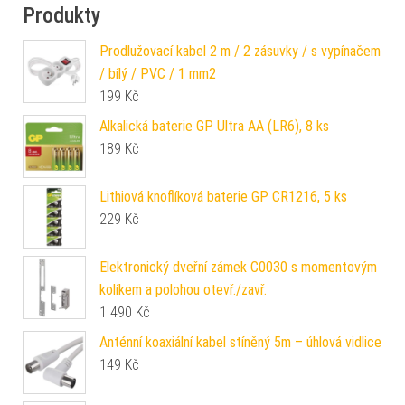
Produkty
Prodlužovací kabel 2 m / 2 zásuvky / s vypínačem
/ bílý / PVC / 1 mm2
199
Kč
Alkalická baterie GP Ultra AA (LR6), 8 ks
189
Kč
Lithiová knoflíková baterie GP CR1216, 5 ks
229
Kč
Elektronický dveřní zámek C0030 s momentovým
kolíkem a polohou otevř./zavř.
1 490
Kč
Anténní koaxiální kabel stíněný 5m – úhlová vidlice
149
Kč