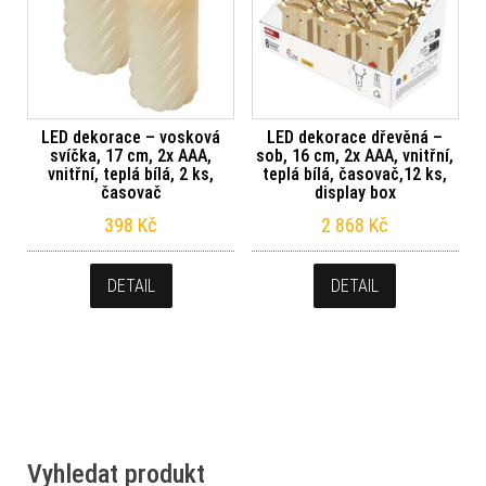
LED dekorace – vosková
LED dekorace dřevěná –
svíčka, 17 cm, 2x AAA,
sob, 16 cm, 2x AAA, vnitřní,
vnitřní, teplá bílá, 2 ks,
teplá bílá, časovač,12 ks,
časovač
display box
398
Kč
2 868
Kč
DETAIL
DETAIL
Vyhledat produkt