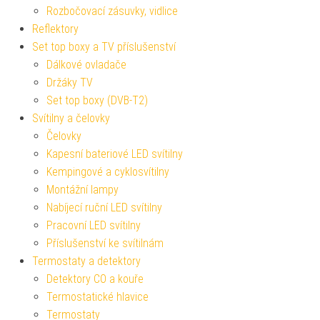
Rozbočovací zásuvky, vidlice
Reflektory
Set top boxy a TV příslušenství
Dálkové ovladače
Držáky TV
Set top boxy (DVB-T2)
Svítilny a čelovky
Čelovky
Kapesní bateriové LED svítilny
Kempingové a cyklosvítilny
Montážní lampy
Nabíjecí ruční LED svítilny
Pracovní LED svítilny
Příslušenství ke svítilnám
Termostaty a detektory
Detektory CO a kouře
Termostatické hlavice
Termostaty