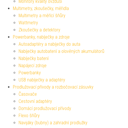
Monitory kvality ovzduší
Multimetry, zkoušečky, měřidla
Multimetry a měřící šňůry
Wattmetry
Zkoušečky a detektory
Powerbanky, nabíječky a zdroje
Autoadaptéry a nabíječky do auta
Nabíječky autobaterií a olověných akumulátorů
Nabíječky baterií
Napájecí zdroje
Powerbanky
USB nabíječky a adaptéry
Prodlužovací přívody a rozbočovací zásuvky
Časovače
Cestovní adaptéry
Domácí prodlužovací přívody
Flexo šňůry
Navijáky (bubny) a zahradní prodlužky