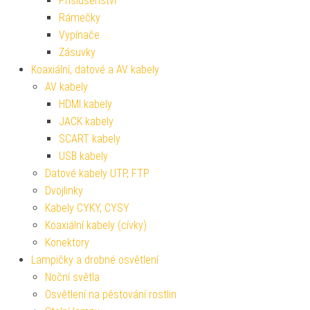
Příslušenství
Rámečky
Vypínače
Zásuvky
Koaxiální, datové a AV kabely
AV kabely
HDMI kabely
JACK kabely
SCART kabely
USB kabely
Datové kabely UTP, FTP
Dvojlinky
Kabely CYKY, CYSY
Koaxiální kabely (cívky)
Konektory
Lampičky a drobné osvětlení
Noční světla
Osvětlení na pěstování rostlin