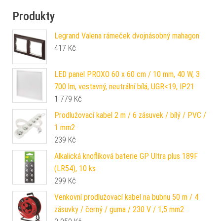
Produkty
Legrand Valena rámeček dvojnásobný mahagon
417
Kč
LED panel PROXO 60 x 60 cm / 10 mm, 40 W, 3
700 lm, vestavný, neutrální bílá, UGR<19, IP21
1 779
Kč
Prodlužovací kabel 2 m / 6 zásuvek / bílý / PVC /
1 mm2
239
Kč
Alkalická knoflíková baterie GP Ultra plus 189F
(LR54), 10 ks
299
Kč
Venkovní prodlužovací kabel na bubnu 50 m / 4
zásuvky / černý / guma / 230 V / 1,5 mm2