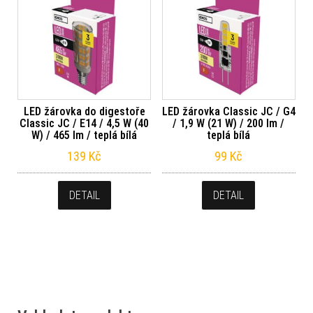
LED žárovka do digestoře
LED žárovka Classic JC / G4
Classic JC / E14 / 4,5 W (40
/ 1,9 W (21 W) / 200 lm /
W) / 465 lm / teplá bílá
teplá bílá
139
Kč
99
Kč
DETAIL
DETAIL