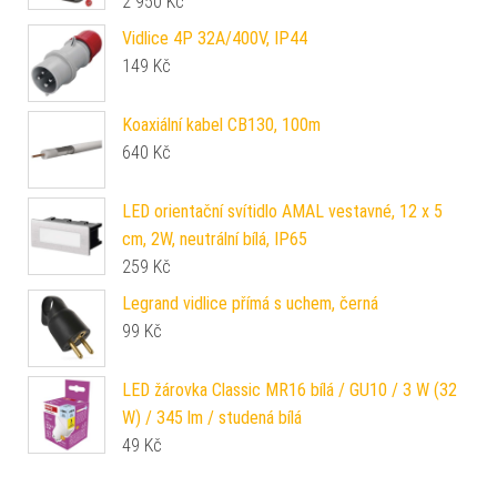
2 950
Kč
Vidlice 4P 32A/400V, IP44
149
Kč
Koaxiální kabel CB130, 100m
640
Kč
LED orientační svítidlo AMAL vestavné, 12 x 5
cm, 2W, neutrální bílá, IP65
259
Kč
Legrand vidlice přímá s uchem, černá
99
Kč
LED žárovka Classic MR16 bílá / GU10 / 3 W (32
W) / 345 lm / studená bílá
49
Kč