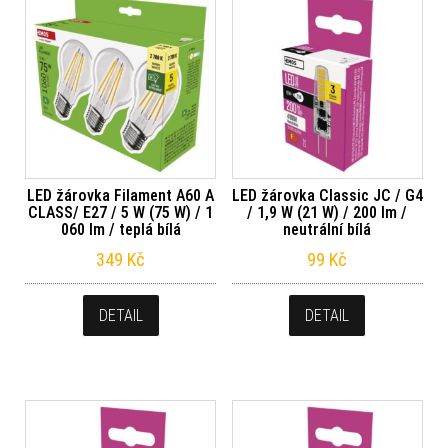
LED žárovka Filament A60 A
LED žárovka Classic JC / G4
CLASS/ E27 / 5 W (75 W) / 1
/ 1,9 W (21 W) / 200 lm /
060 lm / teplá bílá
neutrální bílá
349
Kč
99
Kč
DETAIL
DETAIL