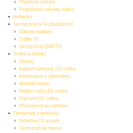
Přepěťové ochrany
Rozbočovací zásuvky, vidlice
Reflektory
Set top boxy a TV příslušenství
Dálkové ovladače
Držáky TV
Set top boxy (DVB-T2)
Svítilny a čelovky
Čelovky
Kapesní bateriové LED svítilny
Kempingové a cyklosvítilny
Montážní lampy
Nabíjecí ruční LED svítilny
Pracovní LED svítilny
Příslušenství ke svítilnám
Termostaty a detektory
Detektory CO a kouře
Termostatické hlavice