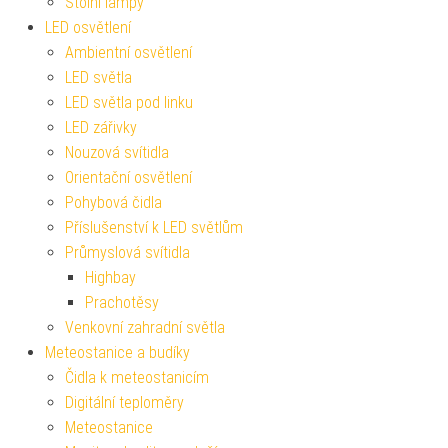
Stolní lampy
LED osvětlení
Ambientní osvětlení
LED světla
LED světla pod linku
LED zářivky
Nouzová svítidla
Orientační osvětlení
Pohybová čidla
Příslušenství k LED světlům
Průmyslová svítidla
Highbay
Prachotěsy
Venkovní zahradní světla
Meteostanice a budíky
Čidla k meteostanicím
Digitální teploměry
Meteostanice