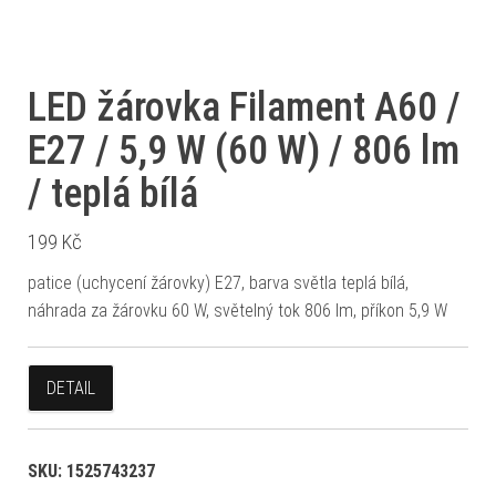
LED žárovka Filament A60 /
E27 / 5,9 W (60 W) / 806 lm
/ teplá bílá
199
Kč
patice (uchycení žárovky) E27, barva světla teplá bílá,
náhrada za žárovku 60 W, světelný tok 806 lm, příkon 5,9 W
DETAIL
SKU:
1525743237