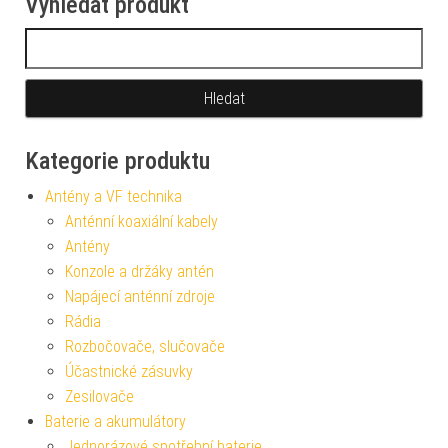
Vyhledat produkt
Vyhledávání
Kategorie produktu
Antény a VF technika
Anténní koaxiální kabely
Antény
Konzole a držáky antén
Napájecí anténní zdroje
Rádia
Rozbočovače, slučovače
Účastnické zásuvky
Zesilovače
Baterie a akumulátory
Jednorázové spotřební baterie