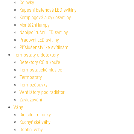
Čelovky
Kapesní bateriové LED svítilny
Kempingové a cyklosvítilny
Montážní lampy
Nabíjecí ruční LED svítilny
Pracovní LED svítilny
Příslušenství ke svítilnám
Termostaty a detektory
Detektory CO a kouře
Termostatické hlavice
Termostaty
Termozásuvky
Ventilátory pod radiátor
Zavlažování
Váhy
Digitální minutky
Kuchyňské váhy
Osobní váhy