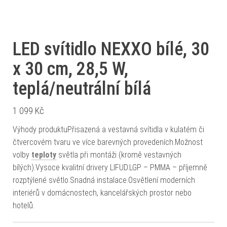
LED svítidlo NEXXO bílé, 30
x 30 cm, 28,5 W,
teplá/neutrální bílá
1 099
Kč
Výhody produktuPřisazená a vestavná svítidla v kulatém či
čtvercovém tvaru ve více barevných provedeních.Možnost
volby
teploty
světla při montáži (kromě vestavných
bílých).Vysoce kvalitní drivery LIFUD.LGP – PMMA – příjemně
rozptýlené světlo.Snadná instalace.Osvětlení moderních
interiérů v domácnostech, kancelářských prostor nebo
hotelů.