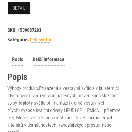
DETAIL
SKU:
1539087283
Kategorie:
LED světla
Popis
Další informace
Popis
Výhody produktuPřisazená a vestavná svítidla v kulatém či
čtvercovém tvaru ve více barevných provedeních.Možnost
volby
teploty
světla při montáži (kromě vestavných
bílých).Vysoce kvalitní drivery LIFUD.LGP – PMMA – příjemně
rozptýlené světlo.Snadná instalace.Osvětlení moderních
interiérů v domácnostech, kancelářských prostor nebo