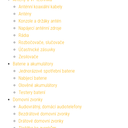
Anténní koaxiální kabely
Antény
Konzole a držáky antén
Napájecí anténní zdroje
Rádia
Rozbočovače, slučovače
Účastnické zásuvky
Zesilovače
Baterie a akumulátory
Jednorázové spotřební baterie
Nabíjecí baterie
Olověné akumulátory
Testery baterií
Domovní zvonky
Audiovrátný, domácí audiotelefony
Bezdrátové domovní zvonky
Drátové domovní zvonky