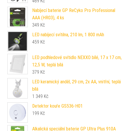
469
Kč
Nabíjecí baterie GP ReCyko Pro Professional
AAA (HR03), 4 ks
349
Kč
LED nabíjecí svítilna, 210 lm, 1 800 mAh
459
Kč
LED podhledové svítidlo NEXXO bílé, 17 x 17 cm,
12,5 W, teplá bílá
379
Kč
LED keramický anděl, 29 cm, 2x AA, vnitřní, teplá
bílá
1 349
Kč
Detektor kouře GS536-H01
199
Kč
Alkalická speciální baterie GP Ultra Plus 910A