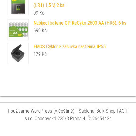
(LR1) 1,5 V, 2 ks
99
Kč
Nabíjecí baterie GP ReCyko 2600 AA (HR6), 6 ks
699
Kč
EMOS Cyklone zásuvka nástěnná IP55
179
Kč
Používáme WordPress (v češtině).
|
Šablona: Bulk Shop
| ACIT
s.r.o. Chodovská 228/3 Praha 4 IČ: 26454424