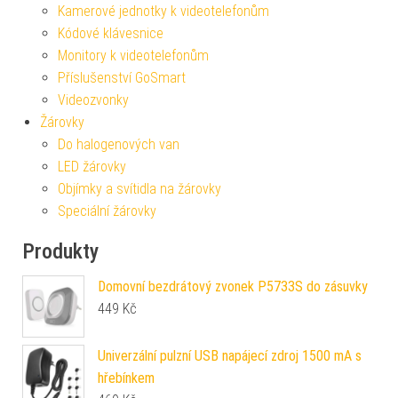
Kamerové jednotky k videotelefonům
Kódové klávesnice
Monitory k videotelefonům
Příslušenství GoSmart
Videozvonky
Žárovky
Do halogenových van
LED žárovky
Objímky a svítidla na žárovky
Speciální žárovky
Produkty
Domovní bezdrátový zvonek P5733S do zásuvky
449
Kč
Univerzální pulzní USB napájecí zdroj 1500 mA s
hřebínkem