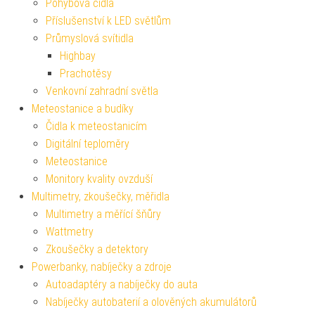
Pohybová čidla
Příslušenství k LED světlům
Průmyslová svítidla
Highbay
Prachotěsy
Venkovní zahradní světla
Meteostanice a budíky
Čidla k meteostanicím
Digitální teploměry
Meteostanice
Monitory kvality ovzduší
Multimetry, zkoušečky, měřidla
Multimetry a měřící šňůry
Wattmetry
Zkoušečky a detektory
Powerbanky, nabíječky a zdroje
Autoadaptéry a nabíječky do auta
Nabíječky autobaterií a olověných akumulátorů