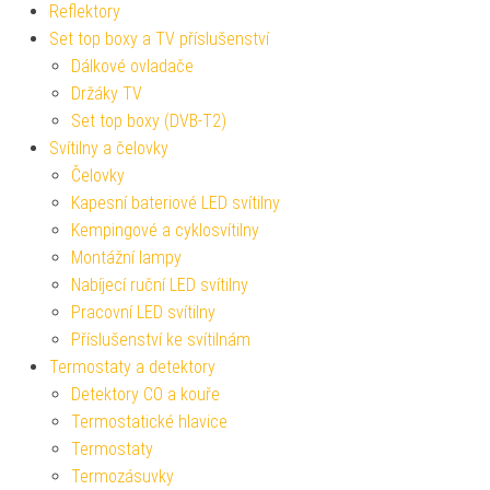
Reflektory
Set top boxy a TV příslušenství
Dálkové ovladače
Držáky TV
Set top boxy (DVB-T2)
Svítilny a čelovky
Čelovky
Kapesní bateriové LED svítilny
Kempingové a cyklosvítilny
Montážní lampy
Nabíjecí ruční LED svítilny
Pracovní LED svítilny
Příslušenství ke svítilnám
Termostaty a detektory
Detektory CO a kouře
Termostatické hlavice
Termostaty
Termozásuvky