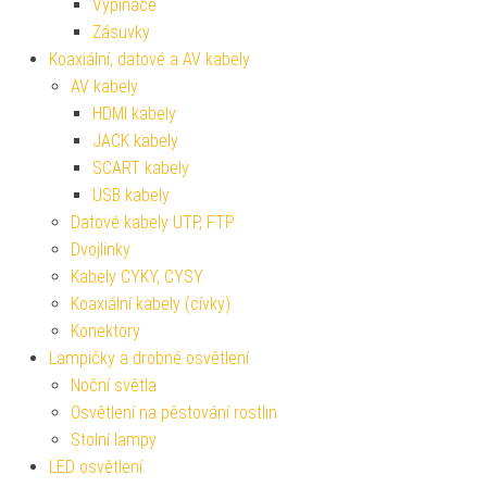
Vypínače
Zásuvky
Koaxiální, datové a AV kabely
AV kabely
HDMI kabely
JACK kabely
SCART kabely
USB kabely
Datové kabely UTP, FTP
Dvojlinky
Kabely CYKY, CYSY
Koaxiální kabely (cívky)
Konektory
Lampičky a drobné osvětlení
Noční světla
Osvětlení na pěstování rostlin
Stolní lampy
LED osvětlení