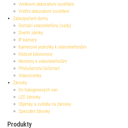
Venkovní dekorativní osvětlení
Vnitřní dekorativní osvětlení
Zabezpečení domu
Domácí videotelefony (sady)
Dveřní zámky
IP kamery
Kamerové jednotky k videotelefonům
Kódové klávesnice
Monitory k videotelefonům
Příslušenství GoSmart
Videozvonky
Žárovky
Do halogenových van
LED žárovky
Objímky a svítidla na žárovky
Speciální žárovky
Produkty