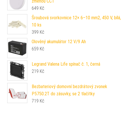
změnou CCT
649
Kč
Šroubová svorkovnice 12× 6–10 mm2, 450 V, bílá,
10 ks
399
Kč
Olověný akumulátor 12 V/9 Ah
659
Kč
Legrand Valena Life spínač č. 1, černá
219
Kč
Bezbateriový domovní bezdrátový zvonek
P5750.2T do zásuvky, se 2 tlačítky
719
Kč