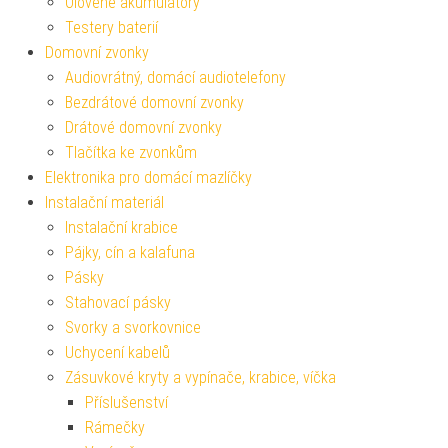
Olověné akumulátory
Testery baterií
Domovní zvonky
Audiovrátný, domácí audiotelefony
Bezdrátové domovní zvonky
Drátové domovní zvonky
Tlačítka ke zvonkům
Elektronika pro domácí mazlíčky
Instalační materiál
Instalační krabice
Pájky, cín a kalafuna
Pásky
Stahovací pásky
Svorky a svorkovnice
Uchycení kabelů
Zásuvkové kryty a vypínače, krabice, víčka
Příslušenství
Rámečky