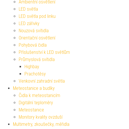
Ambientní osvětlení
LED světla
LED světla pod linku
LED zářivky
Nouzová svítidla
Orientační osvětlení
Pohybová čidla
Příslušenství k LED světlům
Průmyslová svítidla
Highbay
Prachotěsy
Venkovní zahradní světla
Meteostanice a budíky
Čidla k meteostanicím
Digitální teploměry
Meteostanice
Monitory kvality ovzduší
Multimetry, zkoušečky, měřidla