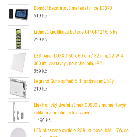
Domácí bezdrátová meteostanice E3070
519
Kč
Lithiová knoflíková baterie GP CR1216, 5 ks
229
Kč
LED panel LUXXO 60 x 60 cm / 32 mm, 22 W, 4
000 lm, vestavný , neutrální bílá, IP21
859
Kč
Legrand Suno spínač č. 1, podsvícený, bílý
219
Kč
Elektronický dveřní zámek C0030 s momentovým
kolíkem a polohou otevř./zavř.
1 490
Kč
LED přisazené svítidlo RORI kruhové, bílé, 17W, se