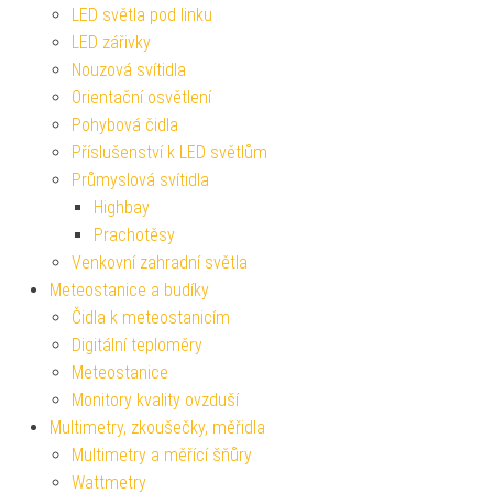
LED světla pod linku
LED zářivky
Nouzová svítidla
Orientační osvětlení
Pohybová čidla
Příslušenství k LED světlům
Průmyslová svítidla
Highbay
Prachotěsy
Venkovní zahradní světla
Meteostanice a budíky
Čidla k meteostanicím
Digitální teploměry
Meteostanice
Monitory kvality ovzduší
Multimetry, zkoušečky, měřidla
Multimetry a měřící šňůry
Wattmetry