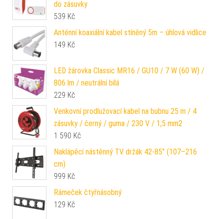
do zásuvky
539
Kč
Anténní koaxiální kabel stíněný 5m – úhlová vidlice
149
Kč
LED žárovka Classic MR16 / GU10 / 7 W (60 W) /
806 lm / neutrální bílá
229
Kč
Venkovní prodlužovací kabel na bubnu 25 m / 4
zásuvky / černý / guma / 230 V / 1,5 mm2
1 590
Kč
Naklápěcí nástěnný TV držák 42-85" (107–216
cm)
999
Kč
Rámeček čtyřnásobný
129
Kč