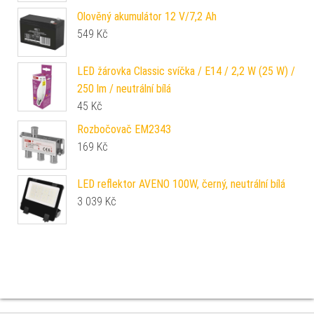
Olověný akumulátor 12 V/7,2 Ah
549
Kč
LED žárovka Classic svíčka / E14 / 2,2 W (25 W) /
250 lm / neutrální bílá
45
Kč
Rozbočovač EM2343
169
Kč
LED reflektor AVENO 100W, černý, neutrální bílá
3 039
Kč