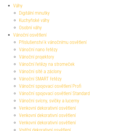
Váhy
Digitální minutky
Kuchyňské váhy
Osobní váhy
Vánoční osvětlení
Příslušenství k vánočnímu osvětlení
Vánoční nano řetězy
Vánoční projektory
Vánoční řetězy na stromeček
Vánoční sítě a záclony
Vánoční SMART řetězy
Vánoční spojovací osvětlení Profi
Vánoční spojovací osvětlení Standard
Vánoční svícny, svíčky a lucerny
Venkovní dekorativní osvětlení
Venkovní dekorativní osvětlení
Venkovní dekorativní osvětlení
Vnitřní dekorativní osvětlení