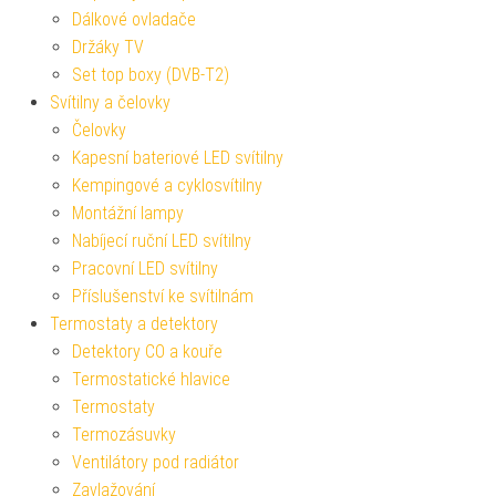
Dálkové ovladače
Držáky TV
Set top boxy (DVB-T2)
Svítilny a čelovky
Čelovky
Kapesní bateriové LED svítilny
Kempingové a cyklosvítilny
Montážní lampy
Nabíjecí ruční LED svítilny
Pracovní LED svítilny
Příslušenství ke svítilnám
Termostaty a detektory
Detektory CO a kouře
Termostatické hlavice
Termostaty
Termozásuvky
Ventilátory pod radiátor
Zavlažování