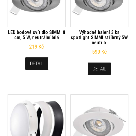
LED bodové svítidlo SIMMI 8
Výhodné balení 3 ks
cm, 5 W, neutrální bílá
spotlight SIMMI stříbrný 5W
neutr.b.
219
Kč
599
Kč
DETAIL
DETAIL