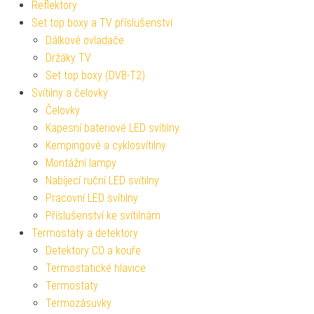
Reflektory
Set top boxy a TV příslušenství
Dálkové ovladače
Držáky TV
Set top boxy (DVB-T2)
Svítilny a čelovky
Čelovky
Kapesní bateriové LED svítilny
Kempingové a cyklosvítilny
Montážní lampy
Nabíjecí ruční LED svítilny
Pracovní LED svítilny
Příslušenství ke svítilnám
Termostaty a detektory
Detektory CO a kouře
Termostatické hlavice
Termostaty
Termozásuvky