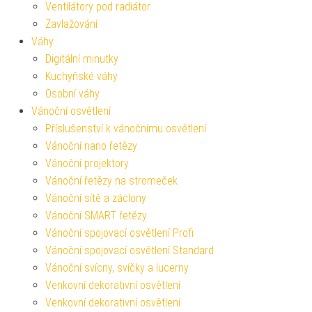
Ventilátory pod radiátor
Zavlažování
Váhy
Digitální minutky
Kuchyňské váhy
Osobní váhy
Vánoční osvětlení
Příslušenství k vánočnímu osvětlení
Vánoční nano řetězy
Vánoční projektory
Vánoční řetězy na stromeček
Vánoční sítě a záclony
Vánoční SMART řetězy
Vánoční spojovací osvětlení Profi
Vánoční spojovací osvětlení Standard
Vánoční svícny, svíčky a lucerny
Venkovní dekorativní osvětlení
Venkovní dekorativní osvětlení