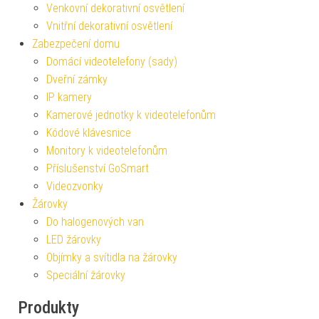
Venkovní dekorativní osvětlení
Vnitřní dekorativní osvětlení
Zabezpečení domu
Domácí videotelefony (sady)
Dveřní zámky
IP kamery
Kamerové jednotky k videotelefonům
Kódové klávesnice
Monitory k videotelefonům
Příslušenství GoSmart
Videozvonky
Žárovky
Do halogenových van
LED žárovky
Objímky a svítidla na žárovky
Speciální žárovky
Produkty