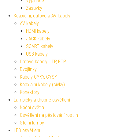
Vypínače
Zásuvky
Koaxiální, datové a AV kabely
AV kabely
HDMI kabely
JACK kabely
SCART kabely
USB kabely
Datové kabely UTP, FTP
Dvojlinky
Kabely CYKY, CYSY
Koaxiální kabely (cívky)
Konektory
Lampičky a drobné osvětlení
Noční světla
Osvětlení na pěstování rostlin
Stolní lampy
LED osvětlení