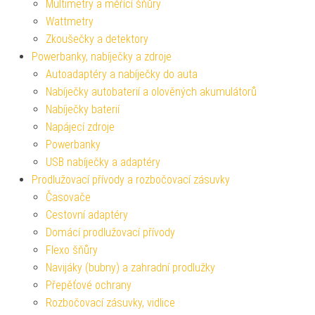
Multimetry a měřící šňůry
Wattmetry
Zkoušečky a detektory
Powerbanky, nabíječky a zdroje
Autoadaptéry a nabíječky do auta
Nabíječky autobaterií a olověných akumulátorů
Nabíječky baterií
Napájecí zdroje
Powerbanky
USB nabíječky a adaptéry
Prodlužovací přívody a rozbočovací zásuvky
Časovače
Cestovní adaptéry
Domácí prodlužovací přívody
Flexo šňůry
Navijáky (bubny) a zahradní prodlužky
Přepěťové ochrany
Rozbočovací zásuvky, vidlice