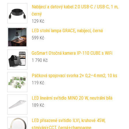
Nabíjecí a datový kabel 2.0 USB-C / USB-C, 1 m,
černý
129
Kč
LED stolní lampa GRACE, nabíjecí, černá
599
Kč
GoSmart Otočná kamera IP-110 CUBE s WiFi
1 790
Kč
Páčková spojovací svorka 2× 0,2–4 mm2, 10 ks
119
Kč
LED lineární svítidlo MINO 20 W, neutrální bílá
189
Kč
LED přisazené svítidlo ILVI, kruhové 45W,
stmívání+CCT, černá+champagne