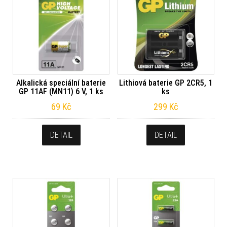
Alkalická speciální baterie
Lithiová baterie GP 2CR5, 1
GP 11AF (MN11) 6 V, 1 ks
ks
69
Kč
299
Kč
DETAIL
DETAIL