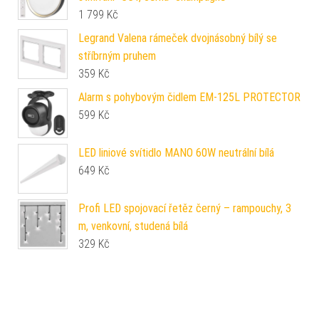
1 799
Kč
Legrand Valena rámeček dvojnásobný bílý se
stříbrným pruhem
359
Kč
Alarm s pohybovým čidlem EM‑125L PROTECTOR
599
Kč
LED liniové svítidlo MANO 60W neutrální bílá
649
Kč
Profi LED spojovací řetěz černý – rampouchy, 3
m, venkovní, studená bílá
329
Kč