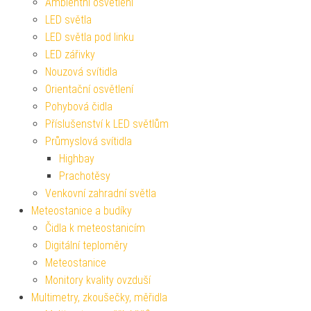
Ambientní osvětlení
LED světla
LED světla pod linku
LED zářivky
Nouzová svítidla
Orientační osvětlení
Pohybová čidla
Příslušenství k LED světlům
Průmyslová svítidla
Highbay
Prachotěsy
Venkovní zahradní světla
Meteostanice a budíky
Čidla k meteostanicím
Digitální teploměry
Meteostanice
Monitory kvality ovzduší
Multimetry, zkoušečky, měřidla