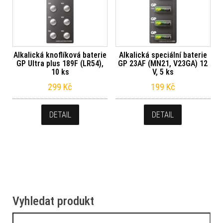
Alkalická knoflíková baterie
Alkalická speciální baterie
GP Ultra plus 189F (LR54),
GP 23AF (MN21, V23GA) 12
10 ks
V, 5 ks
299
Kč
199
Kč
DETAIL
DETAIL
Vyhledat produkt
Vyhledávání