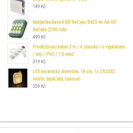
149
Kč
Nabíječka baterií GP ReCyko B423 4× AA GP
ReCyko 2100 mAh
499
Kč
Prodlužovací kabel 3 m / 4 zásuvky / s vypínačem
/ bílý / PVC / 1,5 mm2
319
Kč
LED keramický domeček, 18 cm, 1x CR2032,
vnitřní, teplá bílá, časovač
359
Kč