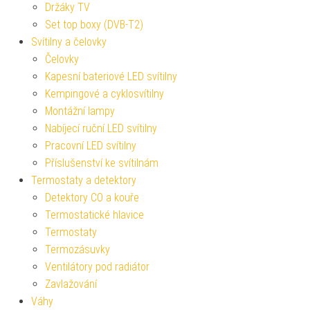
Držáky TV
Set top boxy (DVB-T2)
Svítilny a čelovky
Čelovky
Kapesní bateriové LED svítilny
Kempingové a cyklosvítilny
Montážní lampy
Nabíjecí ruční LED svítilny
Pracovní LED svítilny
Příslušenství ke svítilnám
Termostaty a detektory
Detektory CO a kouře
Termostatické hlavice
Termostaty
Termozásuvky
Ventilátory pod radiátor
Zavlažování
Váhy