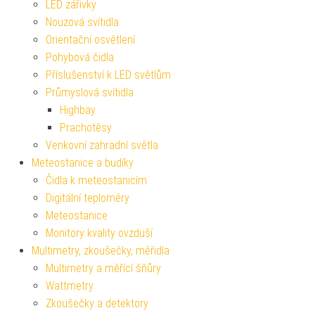
LED zářivky
Nouzová svítidla
Orientační osvětlení
Pohybová čidla
Příslušenství k LED světlům
Průmyslová svítidla
Highbay
Prachotěsy
Venkovní zahradní světla
Meteostanice a budíky
Čidla k meteostanicím
Digitální teploměry
Meteostanice
Monitory kvality ovzduší
Multimetry, zkoušečky, měřidla
Multimetry a měřící šňůry
Wattmetry
Zkoušečky a detektory