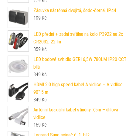
279
Kč
Zásuvka nástěnná dvojitá, šedo-černá, IP44
199
Kč
LED přední + zadní svítilna na kolo P3922 na 2x
CR2032, 22 lm
359
Kč
LED bodové svítidlo GERI 6,5W 780LM IP20 CCT
bílá
349
Kč
HDMI 2.0 high speed kabel A vidlice – A vidlice
90° 5 m
349
Kč
Anténní koaxiální kabel stíněný 7,5m – úhlová
vidlice
169
Kč
Legrand Suno spínač č. 1, bílý