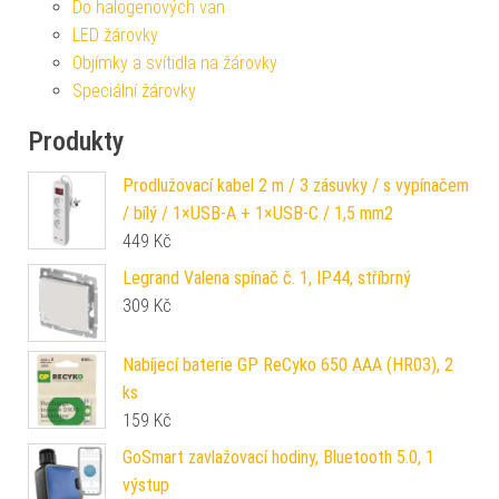
Do halogenových van
LED žárovky
Objímky a svítidla na žárovky
Speciální žárovky
Produkty
Prodlužovací kabel 2 m / 3 zásuvky / s vypínačem
/ bílý / 1×USB-A + 1×USB-C / 1,5 mm2
449
Kč
Legrand Valena spínač č. 1, IP44, stříbrný
309
Kč
Nabíjecí baterie GP ReCyko 650 AAA (HR03), 2
ks
159
Kč
GoSmart zavlažovací hodiny, Bluetooth 5.0, 1
výstup