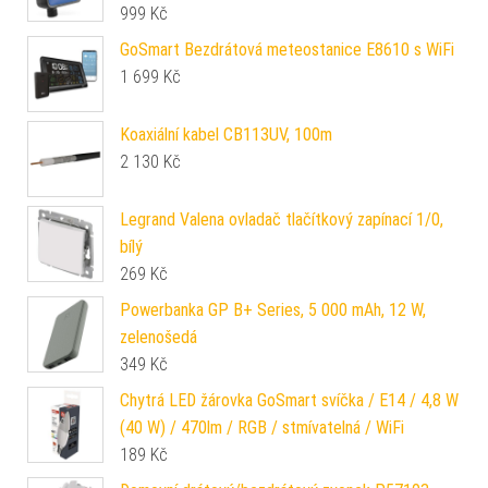
999
Kč
GoSmart Bezdrátová meteostanice E8610 s WiFi
1 699
Kč
Koaxiální kabel CB113UV, 100m
2 130
Kč
Legrand Valena ovladač tlačítkový zapínací 1/0,
bílý
269
Kč
Powerbanka GP B+ Series, 5 000 mAh, 12 W,
zelenošedá
349
Kč
Chytrá LED žárovka GoSmart svíčka / E14 / 4,8 W
(40 W) / 470lm / RGB / stmívatelná / WiFi
189
Kč