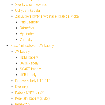
Svorky a svorkovnice
Uchycení kabelů
Zásuvkové kryty a vypínače, krabice, víčka
Příslušenství
Rámečky
Vypínače
Zásuvky
Koaxiální, datové a AV kabely
AV kabely
HDMI kabely
JACK kabely
SCART kabely
USB kabely
Datové kabely UTP, FTP
Dvojlinky
Kabely CYKY, CYSY
Koaxiální kabely (cívky)
Konektory