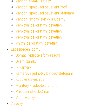
Vánoční SMART řetězy
Vánoční spojovací osvětlení Profi
Vánoční spojovací osvětlení Standard
Vánoční svícny, svíčky a lucerny
Venkovní dekorativní osvětlení
Venkovní dekorativní osvětlení
Venkovní dekorativní osvětlení
Vnitřní dekorativní osvětlení
Zabezpečení domu
Domácí videotelefony (sady)
Dveřní zámky
IP kamery
Kamerové jednotky k videotelefonům
Kódové klávesnice
Monitory k videotelefonům
Příslušenství GoSmart
Videozvonky
Žárovky