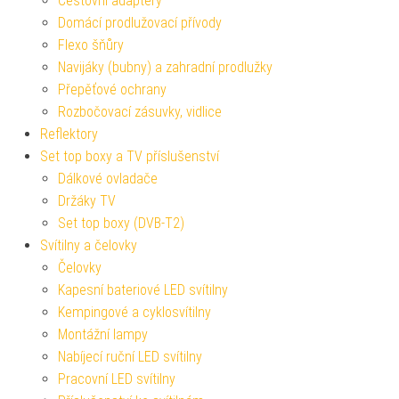
Cestovní adaptéry
Domácí prodlužovací přívody
Flexo šňůry
Navijáky (bubny) a zahradní prodlužky
Přepěťové ochrany
Rozbočovací zásuvky, vidlice
Reflektory
Set top boxy a TV příslušenství
Dálkové ovladače
Držáky TV
Set top boxy (DVB-T2)
Svítilny a čelovky
Čelovky
Kapesní bateriové LED svítilny
Kempingové a cyklosvítilny
Montážní lampy
Nabíjecí ruční LED svítilny
Pracovní LED svítilny