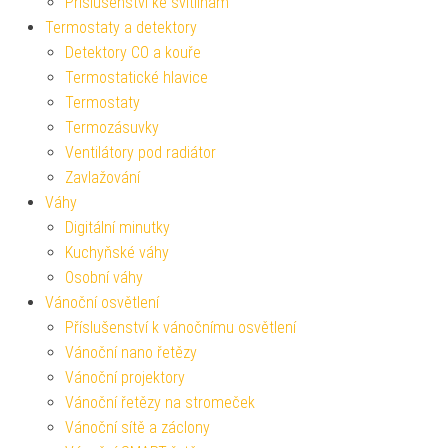
Příslušenství ke svítilnám
Termostaty a detektory
Detektory CO a kouře
Termostatické hlavice
Termostaty
Termozásuvky
Ventilátory pod radiátor
Zavlažování
Váhy
Digitální minutky
Kuchyňské váhy
Osobní váhy
Vánoční osvětlení
Příslušenství k vánočnímu osvětlení
Vánoční nano řetězy
Vánoční projektory
Vánoční řetězy na stromeček
Vánoční sítě a záclony