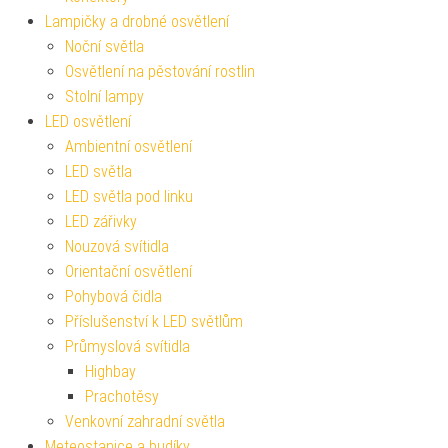
Lampičky a drobné osvětlení
Noční světla
Osvětlení na pěstování rostlin
Stolní lampy
LED osvětlení
Ambientní osvětlení
LED světla
LED světla pod linku
LED zářivky
Nouzová svítidla
Orientační osvětlení
Pohybová čidla
Příslušenství k LED světlům
Průmyslová svítidla
Highbay
Prachotěsy
Venkovní zahradní světla
Meteostanice a budíky