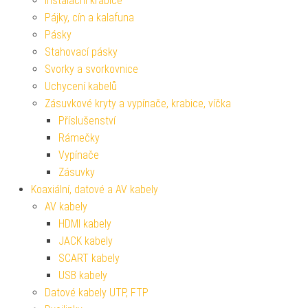
Instalační krabice
Pájky, cín a kalafuna
Pásky
Stahovací pásky
Svorky a svorkovnice
Uchycení kabelů
Zásuvkové kryty a vypínače, krabice, víčka
Příslušenství
Rámečky
Vypínače
Zásuvky
Koaxiální, datové a AV kabely
AV kabely
HDMI kabely
JACK kabely
SCART kabely
USB kabely
Datové kabely UTP, FTP