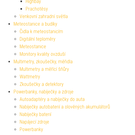
Highbay
Prachotěsy
Venkovní zahradní světla
Meteostanice a budíky
Čidla k meteostanicím
Digitální teploměry
Meteostanice
Monitory kvality ovzduší
Multimetry, zkoušečky, měřidla
Multimetry a měřící šňůry
Wattmetry
Zkoušečky a detektory
Powerbanky, nabíječky a zdroje
Autoadaptéry a nabíječky do auta
Nabíječky autobaterií a olověných akumulátorů
Nabíječky baterií
Napájecí zdroje
Powerbanky