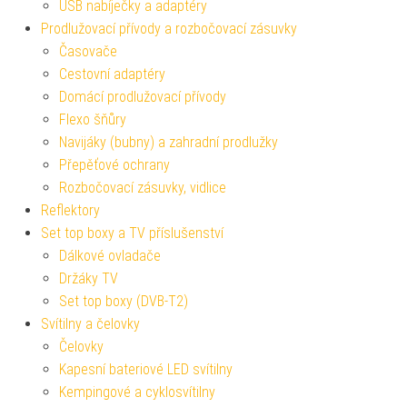
USB nabíječky a adaptéry
Prodlužovací přívody a rozbočovací zásuvky
Časovače
Cestovní adaptéry
Domácí prodlužovací přívody
Flexo šňůry
Navijáky (bubny) a zahradní prodlužky
Přepěťové ochrany
Rozbočovací zásuvky, vidlice
Reflektory
Set top boxy a TV příslušenství
Dálkové ovladače
Držáky TV
Set top boxy (DVB-T2)
Svítilny a čelovky
Čelovky
Kapesní bateriové LED svítilny
Kempingové a cyklosvítilny