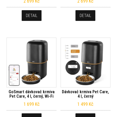
2 699
Kč
2 699
Kč
DETAIL
DETAIL
GoSmart dávkovač krmiva
Dávkovač krmiva Pet Care,
Pet Care, 4 l, černý, Wi-Fi
4 l, černý
1 699
Kč
1 499
Kč