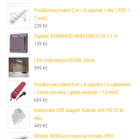
Prodlužovací kabel 2 m / 6 zásuvek / bílý / PVC /
1 mm2
239
Kč
Vypínač STANDARD 4FN57500.2116 č.1 H
139
Kč
LED stolní lampa OSCAR, černá
999
Kč
Prodlužovací kabel 5 m / 4 zásuvky / s vypínačem
/ černo-červený / guma-neopren / 1,5 mm2
669
Kč
Univerzální USB adaptér GaN do sítě PD 35 W
max.
449
Kč
Difuzor NESSI pro nouzové svítidlo, IP65