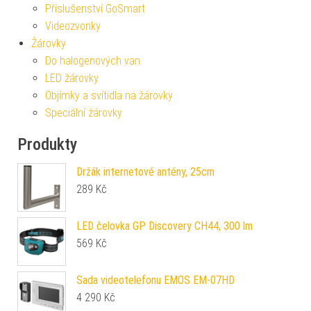
Příslušenství GoSmart
Videozvonky
Žárovky
Do halogenových van
LED žárovky
Objímky a svítidla na žárovky
Speciální žárovky
Produkty
Držák internetové antény, 25cm
289
Kč
LED čelovka GP Discovery CH44, 300 lm
569
Kč
Sada videotelefonu EMOS EM-07HD
4 290
Kč