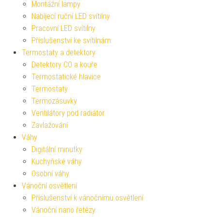
Montážní lampy
Nabíjecí ruční LED svítilny
Pracovní LED svítilny
Příslušenství ke svítilnám
Termostaty a detektory
Detektory CO a kouře
Termostatické hlavice
Termostaty
Termozásuvky
Ventilátory pod radiátor
Zavlažování
Váhy
Digitální minutky
Kuchyňské váhy
Osobní váhy
Vánoční osvětlení
Příslušenství k vánočnímu osvětlení
Vánoční nano řetězy