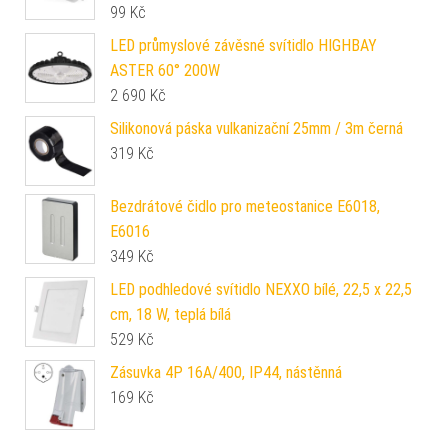
99
Kč
LED průmyslové závěsné svítidlo HIGHBAY
ASTER 60° 200W
2 690
Kč
Silikonová páska vulkanizační 25mm / 3m černá
319
Kč
Bezdrátové čidlo pro meteostanice E6018,
E6016
349
Kč
LED podhledové svítidlo NEXXO bílé, 22,5 x 22,5
cm, 18 W, teplá bílá
529
Kč
Zásuvka 4P 16A/400, IP44, nástěnná
169
Kč