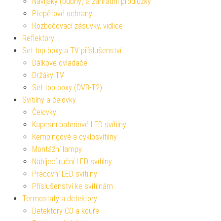
Navijáky (bubny) a zahradní prodlužky
Přepěťové ochrany
Rozbočovací zásuvky, vidlice
Reflektory
Set top boxy a TV příslušenství
Dálkové ovladače
Držáky TV
Set top boxy (DVB-T2)
Svítilny a čelovky
Čelovky
Kapesní bateriové LED svítilny
Kempingové a cyklosvítilny
Montážní lampy
Nabíjecí ruční LED svítilny
Pracovní LED svítilny
Příslušenství ke svítilnám
Termostaty a detektory
Detektory CO a kouře