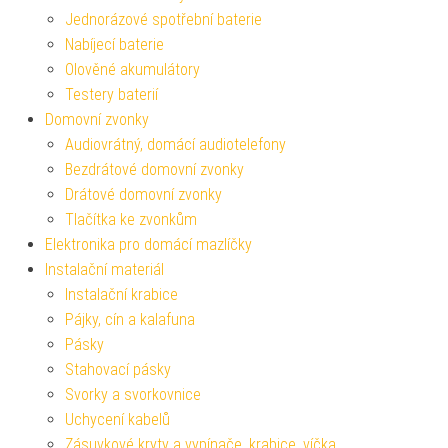
Jednorázové spotřební baterie
Nabíjecí baterie
Olověné akumulátory
Testery baterií
Domovní zvonky
Audiovrátný, domácí audiotelefony
Bezdrátové domovní zvonky
Drátové domovní zvonky
Tlačítka ke zvonkům
Elektronika pro domácí mazlíčky
Instalační materiál
Instalační krabice
Pájky, cín a kalafuna
Pásky
Stahovací pásky
Svorky a svorkovnice
Uchycení kabelů
Zásuvkové kryty a vypínače, krabice, víčka