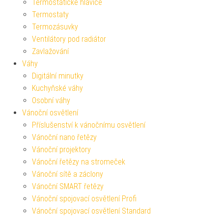
Termostatické hlavice
Termostaty
Termozásuvky
Ventilátory pod radiátor
Zavlažování
Váhy
Digitální minutky
Kuchyňské váhy
Osobní váhy
Vánoční osvětlení
Příslušenství k vánočnímu osvětlení
Vánoční nano řetězy
Vánoční projektory
Vánoční řetězy na stromeček
Vánoční sítě a záclony
Vánoční SMART řetězy
Vánoční spojovací osvětlení Profi
Vánoční spojovací osvětlení Standard