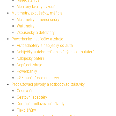
Meteostanice
Monitory kvality ovzduší
Multimetry, zkoušečky, měřidla
Multimetry a měřící šňůry
Wattmetry
Zkoušečky a detektory
Powerbanky, nabíječky a zdroje
Autoadaptéry a nabíječky do auta
Nabíječky autobaterií a olověných akumulátorů
Nabíječky baterií
Napájecí zdroje
Powerbanky
USB nabíječky a adaptéry
Prodlužovací přívody a rozbočovací zásuvky
Časovače
Cestovní adaptéry
Domácí prodlužovací přívody
Flexo šňůry