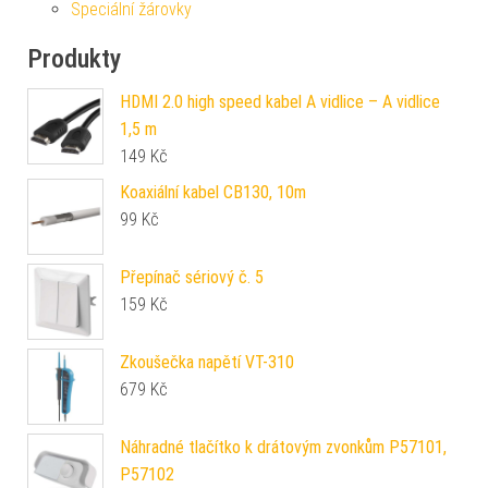
Speciální žárovky
Produkty
HDMI 2.0 high speed kabel A vidlice – A vidlice
1,5 m
149
Kč
Koaxiální kabel CB130, 10m
99
Kč
Přepínač sériový č. 5
159
Kč
Zkoušečka napětí VT-310
679
Kč
Náhradné tlačítko k drátovým zvonkům P57101,
P57102