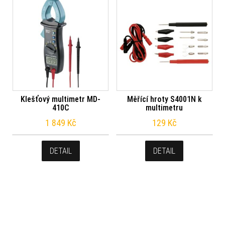
Klešťový multimetr MD-
Měřící hroty S4001N k
410C
multimetru
1 849
Kč
129
Kč
DETAIL
DETAIL