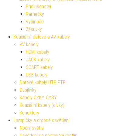
Příslušenství
Rámečky
Vypínače
Zásuvky
Koaxiální, datové a AV kabely
AV kabely
HDMI kabely
JACK kabely
SCART kabely
USB kabely
Datové kabely UTP, FTP
Dvojlinky
Kabely CYKY, CYSY
Koaxiální kabely (cívky)
Konektory
Lampičky a drobné osvětlení
Noční světla
Osvětlení na pěstování rostlin