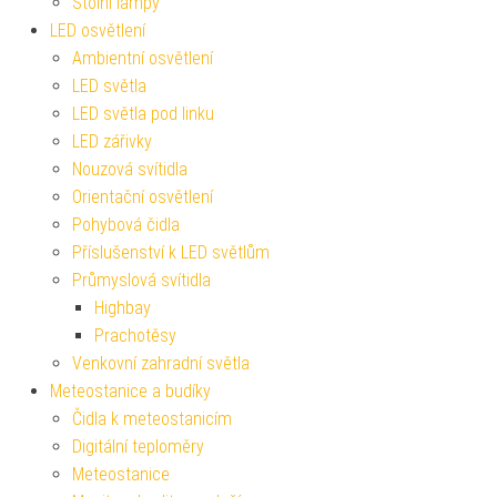
Stolní lampy
LED osvětlení
Ambientní osvětlení
LED světla
LED světla pod linku
LED zářivky
Nouzová svítidla
Orientační osvětlení
Pohybová čidla
Příslušenství k LED světlům
Průmyslová svítidla
Highbay
Prachotěsy
Venkovní zahradní světla
Meteostanice a budíky
Čidla k meteostanicím
Digitální teploměry
Meteostanice