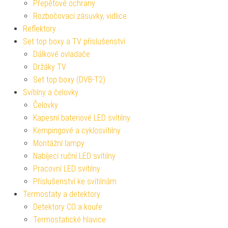
Přepěťové ochrany
Rozbočovací zásuvky, vidlice
Reflektory
Set top boxy a TV příslušenství
Dálkové ovladače
Držáky TV
Set top boxy (DVB-T2)
Svítilny a čelovky
Čelovky
Kapesní bateriové LED svítilny
Kempingové a cyklosvítilny
Montážní lampy
Nabíjecí ruční LED svítilny
Pracovní LED svítilny
Příslušenství ke svítilnám
Termostaty a detektory
Detektory CO a kouře
Termostatické hlavice