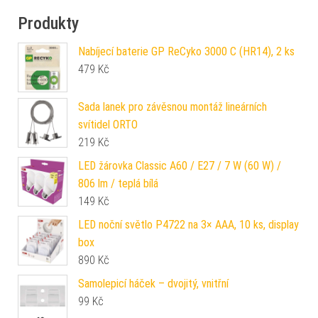
Produkty
Nabíjecí baterie GP ReCyko 3000 C (HR14), 2 ks
479
Kč
Sada lanek pro závěsnou montáž lineárních
svítidel ORTO
219
Kč
LED žárovka Classic A60 / E27 / 7 W (60 W) /
806 lm / teplá bílá
149
Kč
LED noční světlo P4722 na 3× AAA, 10 ks, display
box
890
Kč
Samolepicí háček – dvojitý, vnitřní
99
Kč