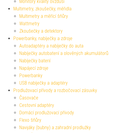
Monitory kvality ovzduší
Multimetry, zkoušečky, měřidla
Multimetry a měřící šňůry
Wattmetry
Zkoušečky a detektory
Powerbanky, nabíječky a zdroje
Autoadaptéry a nabíječky do auta
Nabíječky autobaterií a olověných akumulátorů
Nabíječky baterií
Napájecí zdroje
Powerbanky
USB nabíječky a adaptéry
Prodlužovací přívody a rozbočovací zásuvky
Časovače
Cestovní adaptéry
Domácí prodlužovací přívody
Flexo šňůry
Navijáky (bubny) a zahradní prodlužky