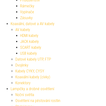
Příslušenství
Rámečky
Vypínače
Zásuvky
Koaxiální, datové a AV kabely
AV kabely
HDMI kabely
JACK kabely
SCART kabely
USB kabely
Datové kabely UTP, FTP
Dvojlinky
Kabely CYKY, CYSY
Koaxiální kabely (cívky)
Konektory
Lampičky a drobné osvětlení
Noční světla
Osvětlení na pěstování rostlin