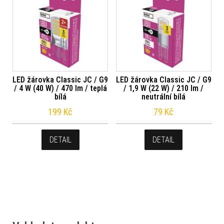
LED žárovka Classic JC / G9
LED žárovka Classic JC / G9
/ 4 W (40 W) / 470 lm / teplá
/ 1,9 W (22 W) / 210 lm /
bílá
neutrální bílá
199
Kč
79
Kč
DETAIL
DETAIL