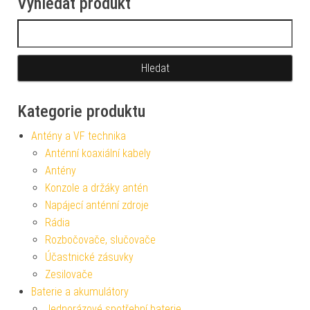
Vyhledat produkt
Vyhledávání
Kategorie produktu
Antény a VF technika
Anténní koaxiální kabely
Antény
Konzole a držáky antén
Napájecí anténní zdroje
Rádia
Rozbočovače, slučovače
Účastnické zásuvky
Zesilovače
Baterie a akumulátory
Jednorázové spotřební baterie