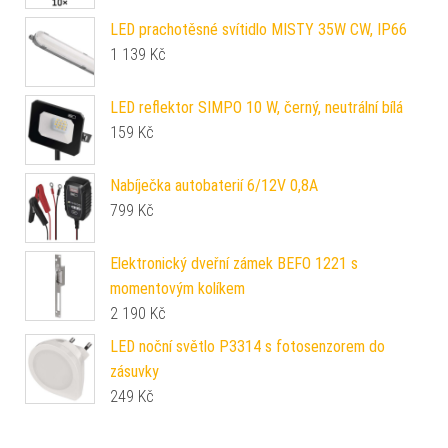
LED prachotěsné svítidlo MISTY 35W CW, IP66
1 139
Kč
LED reflektor SIMPO 10 W, černý, neutrální bílá
159
Kč
Nabíječka autobaterií 6/12V 0,8A
799
Kč
Elektronický dveřní zámek BEFO 1221 s
momentovým kolíkem
2 190
Kč
LED noční světlo P3314 s fotosenzorem do
zásuvky
249
Kč