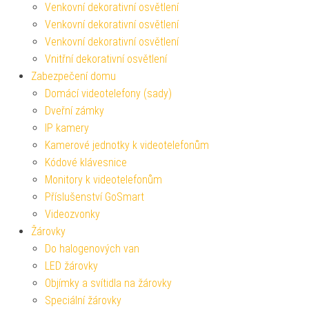
Venkovní dekorativní osvětlení
Venkovní dekorativní osvětlení
Venkovní dekorativní osvětlení
Vnitřní dekorativní osvětlení
Zabezpečení domu
Domácí videotelefony (sady)
Dveřní zámky
IP kamery
Kamerové jednotky k videotelefonům
Kódové klávesnice
Monitory k videotelefonům
Příslušenství GoSmart
Videozvonky
Žárovky
Do halogenových van
LED žárovky
Objímky a svítidla na žárovky
Speciální žárovky