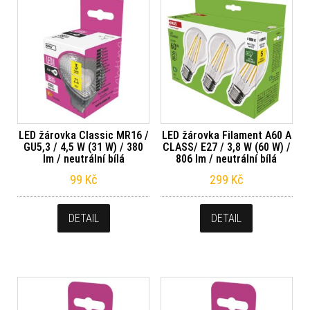
LED žárovka Classic MR16 /
LED žárovka Filament A60 A
GU5,3 / 4,5 W (31 W) / 380
CLASS/ E27 / 3,8 W (60 W) /
lm / neutrální bílá
806 lm / neutrální bílá
99
Kč
299
Kč
DETAIL
DETAIL