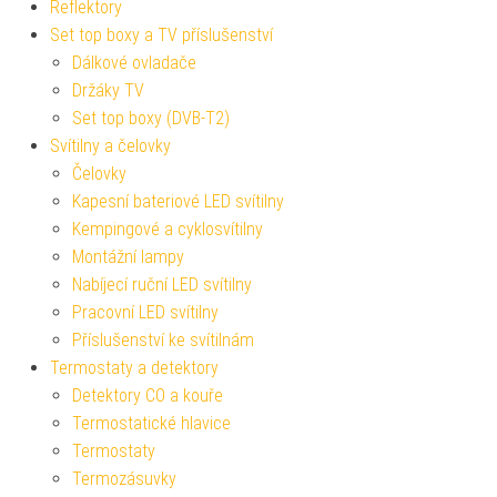
Reflektory
Set top boxy a TV příslušenství
Dálkové ovladače
Držáky TV
Set top boxy (DVB-T2)
Svítilny a čelovky
Čelovky
Kapesní bateriové LED svítilny
Kempingové a cyklosvítilny
Montážní lampy
Nabíjecí ruční LED svítilny
Pracovní LED svítilny
Příslušenství ke svítilnám
Termostaty a detektory
Detektory CO a kouře
Termostatické hlavice
Termostaty
Termozásuvky