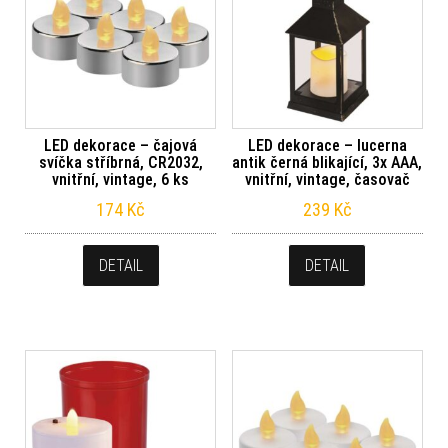
LED dekorace – čajová
LED dekorace – lucerna
svíčka stříbrná, CR2032,
antik černá blikající, 3x AAA,
vnitřní, vintage, 6 ks
vnitřní, vintage, časovač
174
Kč
239
Kč
DETAIL
DETAIL