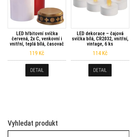
LED hřbitovní svíčka
LED dekorace – čajová
červená, 2x C, venkovní i
svíčka bílá, CR2032, vnitřní,
vnitřní, teplá bílá, časovač
vintage, 6 ks
119
Kč
114
Kč
DETAIL
DETAIL
Vyhledat produkt
Vyhledávání