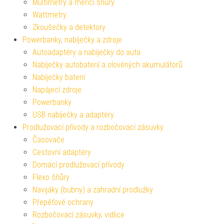
Multimetry a měřící šňůry
Wattmetry
Zkoušečky a detektory
Powerbanky, nabíječky a zdroje
Autoadaptéry a nabíječky do auta
Nabíječky autobaterií a olověných akumulátorů
Nabíječky baterií
Napájecí zdroje
Powerbanky
USB nabíječky a adaptéry
Prodlužovací přívody a rozbočovací zásuvky
Časovače
Cestovní adaptéry
Domácí prodlužovací přívody
Flexo šňůry
Navijáky (bubny) a zahradní prodlužky
Přepěťové ochrany
Rozbočovací zásuvky, vidlice