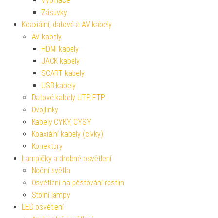
Vypínače
Zásuvky
Koaxiální, datové a AV kabely
AV kabely
HDMI kabely
JACK kabely
SCART kabely
USB kabely
Datové kabely UTP, FTP
Dvojlinky
Kabely CYKY, CYSY
Koaxiální kabely (cívky)
Konektory
Lampičky a drobné osvětlení
Noční světla
Osvětlení na pěstování rostlin
Stolní lampy
LED osvětlení