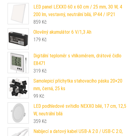
LED panel LEXXO 60 x 60 cm / 25 mm, 30 W, 4
200 lm, vestavný, neutrální bílá, IP44 / IP21
859
Kč
Olověný akumulátor 6 V/1,3 Ah
179
Kč
Digitální teploměr s vhlkoměrem, drátové čidlo
E8471
319
Kč
Samolepicí příchytka stahovacího pásku 20×20
mm, černá, 25 ks
99
Kč
LED podhledové svítidlo NEXXO bílé, 17 cm, 12,5
W, neutrální bílá
359
Kč
Nabíjecí a datový kabel USB-A 2.0 / USB-C 2.0,