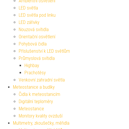
Ambientní osvětlení
LED světla
LED světla pod linku
LED zářivky
Nouzová svítidla
Orientační osvětlení
Pohybová čidla
Příslušenství k LED světlům
Průmyslová svítidla
Highbay
Prachotěsy
Venkovní zahradní světla
Meteostanice a budíky
Čidla k meteostanicím
Digitální teploměry
Meteostanice
Monitory kvality ovzduší
Multimetry, zkoušečky, měřidla