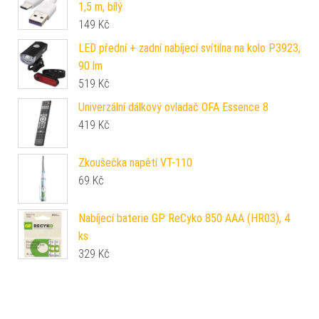
1,5 m, bílý
149
Kč
LED přední + zadní nabíjecí svítilna na kolo P3923,
90 lm
519
Kč
Univerzální dálkový ovladač OFA Essence 8
419
Kč
Zkoušečka napětí VT-110
69
Kč
Nabíjecí baterie GP ReCyko 850 AAA (HR03), 4
ks
329
Kč