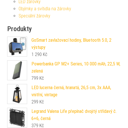
LED žárovky
Objímky a svítidla na žárovky
Speciální žárovky
Produkty
GoSmart zavlažovací hodiny, Bluetooth 5.0, 2
výstupy
1 290
Kč
Powerbanka GP M2+ Series, 10 000 mAh, 22,5 W,
zelená
799
Kč
LED lucerna černá, hranatá, 26,5 cm, 3x AAA,
vnitřní, vintage
299
Kč
Legrand Valena Life přepínač dvojitý střídavý č.
6+6, černá
379
Kč