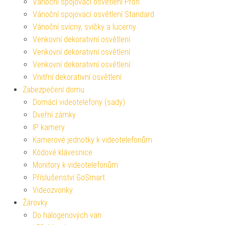
Vánoční spojovací osvětlení Profi
Vánoční spojovací osvětlení Standard
Vánoční svícny, svíčky a lucerny
Venkovní dekorativní osvětlení
Venkovní dekorativní osvětlení
Venkovní dekorativní osvětlení
Vnitřní dekorativní osvětlení
Zabezpečení domu
Domácí videotelefony (sady)
Dveřní zámky
IP kamery
Kamerové jednotky k videotelefonům
Kódové klávesnice
Monitory k videotelefonům
Příslušenství GoSmart
Videozvonky
Žárovky
Do halogenových van