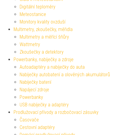
Digitální teploměry
Meteostanice
Monitory kvality ovzduší
Multimetry, zkoušečky, měřidla
Multimetry a měřící šňůry
Wattmetry
Zkoušečky a detektory
Powerbanky, nabíječky a zdroje
Autoadaptéry a nabíječky do auta
Nabíječky autobaterií a olověných akumulátorů
Nabíječky baterií
Napájecí zdroje
Powerbanky
USB nabíječky a adaptéry
Prodlužovací přívody a rozbočovací zásuvky
Časovače
Cestovní adaptéry
Domácí prodlužovací přívody