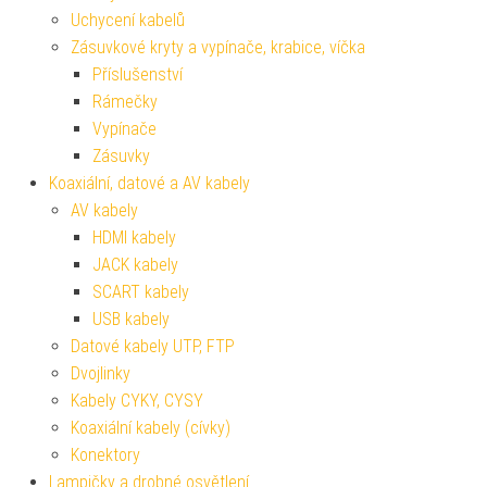
Uchycení kabelů
Zásuvkové kryty a vypínače, krabice, víčka
Příslušenství
Rámečky
Vypínače
Zásuvky
Koaxiální, datové a AV kabely
AV kabely
HDMI kabely
JACK kabely
SCART kabely
USB kabely
Datové kabely UTP, FTP
Dvojlinky
Kabely CYKY, CYSY
Koaxiální kabely (cívky)
Konektory
Lampičky a drobné osvětlení