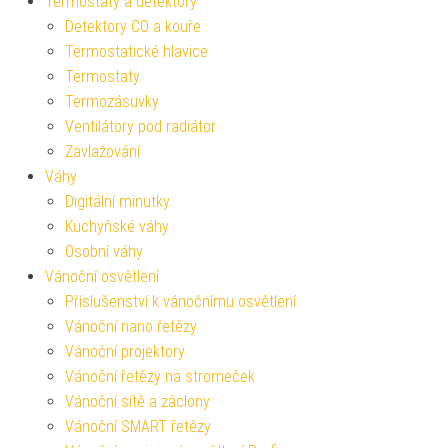
Termostaty a detektory
Detektory CO a kouře
Termostatické hlavice
Termostaty
Termozásuvky
Ventilátory pod radiátor
Zavlažování
Váhy
Digitální minutky
Kuchyňské váhy
Osobní váhy
Vánoční osvětlení
Příslušenství k vánočnímu osvětlení
Vánoční nano řetězy
Vánoční projektory
Vánoční řetězy na stromeček
Vánoční sítě a záclony
Vánoční SMART řetězy