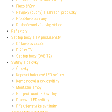
Flexo šňůry
Navijáky (bubny) a zahradní prodlužky
Přepěťové ochrany
Rozbočovací zásuvky, vidlice
Reflektory
Set top boxy a TV příslušenství
Dálkové ovladače
Držáky TV
Set top boxy (DVB-T2)
Svítilny a čelovky
Čelovky
Kapesní bateriové LED svítilny
Kempingové a cyklosvítilny
Montážní lampy
Nabíjecí ruční LED svítilny
Pracovní LED svítilny
Příslušenství ke svítilnám