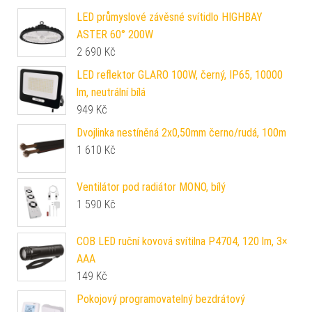
LED průmyslové závěsné svítidlo HIGHBAY
ASTER 60° 200W
2 690
Kč
LED reflektor GLARO 100W, černý, IP65, 10000
lm, neutrální bílá
949
Kč
Dvojlinka nestíněná 2x0,50mm černo/rudá, 100m
1 610
Kč
Ventilátor pod radiátor MONO, bílý
1 590
Kč
COB LED ruční kovová svítilna P4704, 120 lm, 3×
AAA
149
Kč
Pokojový programovatelný bezdrátový