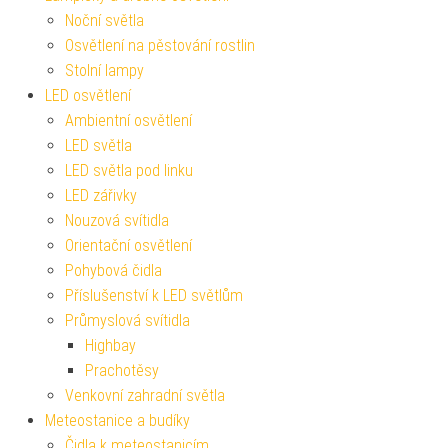
Noční světla
Osvětlení na pěstování rostlin
Stolní lampy
LED osvětlení
Ambientní osvětlení
LED světla
LED světla pod linku
LED zářivky
Nouzová svítidla
Orientační osvětlení
Pohybová čidla
Příslušenství k LED světlům
Průmyslová svítidla
Highbay
Prachotěsy
Venkovní zahradní světla
Meteostanice a budíky
Čidla k meteostanicím