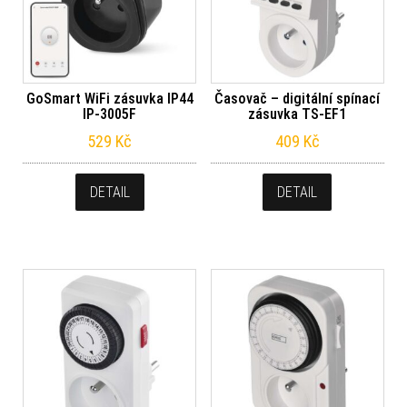
GoSmart WiFi zásuvka IP44
Časovač – digitální spínací
IP-3005F
zásuvka TS-EF1
529
Kč
409
Kč
DETAIL
DETAIL