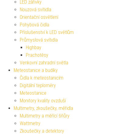
LED zářivky
Nouzová svítidla
Orientační osvětlení
Pohybová čidla
Příslušenství k LED světlům
Průmyslová svítidla
Highbay
Prachotěsy
Venkovní zahradní světla
Meteostanice a budíky
Čidla k meteostanicím
Digitální teploměry
Meteostanice
Monitory kvality ovzduší
Multimetry, zkoušečky, měřidla
Multimetry a měřící šňůry
Wattmetry
Zkoušečky a detektory