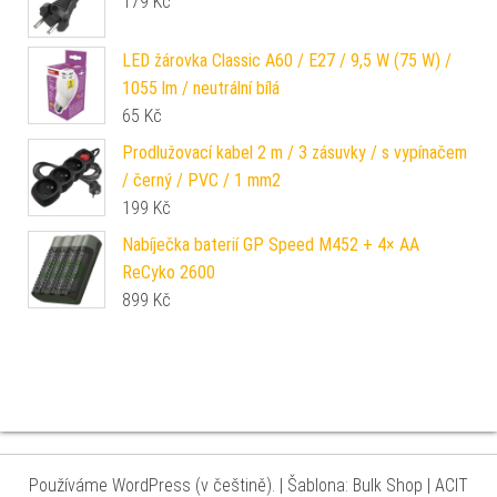
179
Kč
LED žárovka Classic A60 / E27 / 9,5 W (75 W) /
1055 lm / neutrální bílá
65
Kč
Prodlužovací kabel 2 m / 3 zásuvky / s vypínačem
/ černý / PVC / 1 mm2
199
Kč
Nabíječka baterií GP Speed M452 + 4× AA
ReCyko 2600
899
Kč
Používáme WordPress (v češtině).
|
Šablona: Bulk Shop
| ACIT