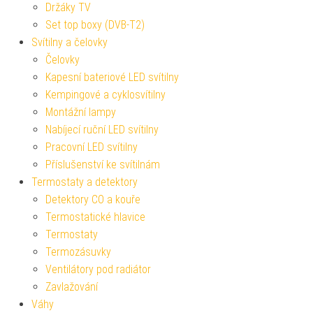
Držáky TV
Set top boxy (DVB-T2)
Svítilny a čelovky
Čelovky
Kapesní bateriové LED svítilny
Kempingové a cyklosvítilny
Montážní lampy
Nabíjecí ruční LED svítilny
Pracovní LED svítilny
Příslušenství ke svítilnám
Termostaty a detektory
Detektory CO a kouře
Termostatické hlavice
Termostaty
Termozásuvky
Ventilátory pod radiátor
Zavlažování
Váhy