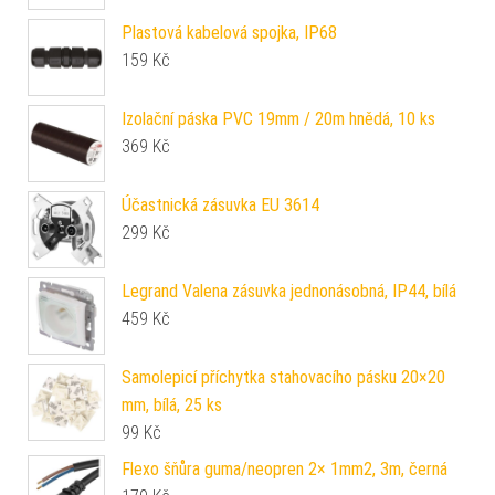
Plastová kabelová spojka, IP68
159
Kč
Izolační páska PVC 19mm / 20m hnědá, 10 ks
369
Kč
Účastnická zásuvka EU 3614
299
Kč
Legrand Valena zásuvka jednonásobná, IP44, bílá
459
Kč
Samolepicí příchytka stahovacího pásku 20×20
mm, bílá, 25 ks
99
Kč
Flexo šňůra guma/neopren 2× 1mm2, 3m, černá