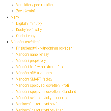
Ventilátory pod radiátor
Zavlažování
Váhy
Digitální minutky
Kuchyňské váhy
Osobní váhy
Vánoční osvětlení
Příslušenství k vánočnímu osvětlení
Vánoční nano řetězy
Vánoční projektory
Vánoční řetězy na stromeček
Vánoční sítě a záclony
Vánoční SMART řetězy
Vánoční spojovací osvětlení Profi
Vánoční spojovací osvětlení Standard
Vánoční svícny, svíčky a lucerny
Venkovní dekorativní osvětlení
Venkovní dekorativní osvětlení