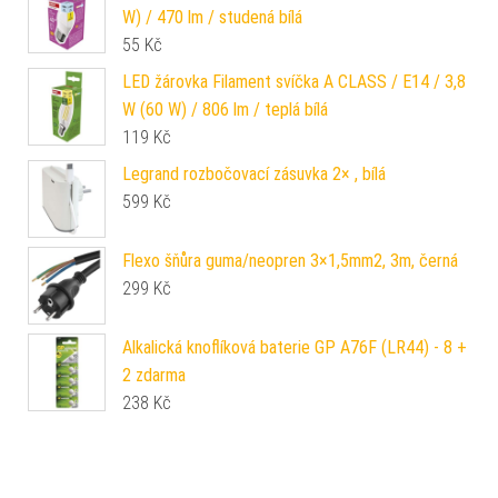
W) / 470 lm / studená bílá
55
Kč
LED žárovka Filament svíčka A CLASS / E14 / 3,8
W (60 W) / 806 lm / teplá bílá
119
Kč
Legrand rozbočovací zásuvka 2× , bílá
599
Kč
Flexo šňůra guma/neopren 3×1,5mm2, 3m, černá
299
Kč
Alkalická knoflíková baterie GP A76F (LR44) - 8 +
2 zdarma
238
Kč