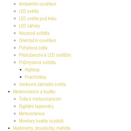
Ambientní osvětlení
LED světla
LED světla pod linku
LED zářivky
Nouzová svítidla
Orientační osvětlení
Pohybová čidla
Příslušenství k LED světlům
Průmyslová svítidla
Highbay
Prachotěsy
Venkovní zahradní světla
Meteostanice a budíky
Čidla k meteostanicím
Digitální teploměry
Meteostanice
Monitory kvality ovzduší
Multimetry, zkoušečky, měřidla