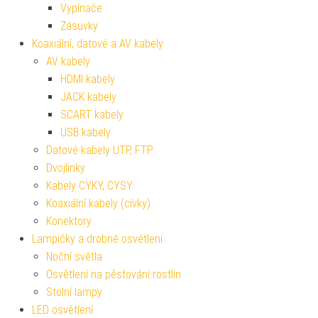
Vypínače
Zásuvky
Koaxiální, datové a AV kabely
AV kabely
HDMI kabely
JACK kabely
SCART kabely
USB kabely
Datové kabely UTP, FTP
Dvojlinky
Kabely CYKY, CYSY
Koaxiální kabely (cívky)
Konektory
Lampičky a drobné osvětlení
Noční světla
Osvětlení na pěstování rostlin
Stolní lampy
LED osvětlení