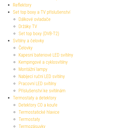
Reflektory
Set top boxy a TV příslušenství
Dálkové ovladače
Držáky TV
Set top boxy (DVB-T2)
Svítilny a čelovky
Čelovky
Kapesní bateriové LED svítilny
Kempingové a cyklosvítilny
Montážní lampy
Nabíjecí ruční LED svítilny
Pracovní LED svítilny
Příslušenství ke svítilnám
Termostaty a detektory
Detektory CO a kouře
Termostatické hlavice
Termostaty
Termozásuvky