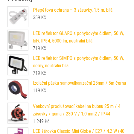
Přepěťová ochrana – 3 zásuvky, 1,5 m, bílá
359
Kč
LED reflektor GLARO s pohybovým čidlem, 50 W,
bílý, IP54, 5000 lm, neutrální bílá
719
Kč
LED reflektor SIMPO s pohybovým čidlem, 50 W,
černý, neutrální bílá
719
Kč
Izolační páska samovulkanizační 25mm / 5m černá
119
Kč
Venkovní prodlužovací kabel na bubnu 25 m / 4
zásuvky / guma / 230 V / 1,0 mm2 / IP44
1 249
Kč
LED žárovka Classic Mini Globe / E27 / 4,2 W (40