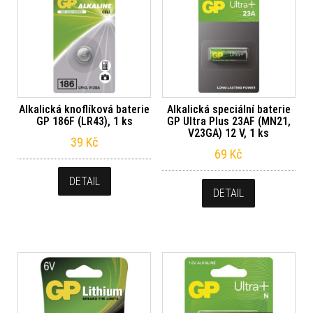
Alkalická knoflíková baterie
Alkalická speciální baterie
GP 186F (LR43), 1 ks
GP Ultra Plus 23AF (MN21,
V23GA) 12 V, 1 ks
39
Kč
69
Kč
DETAIL
DETAIL