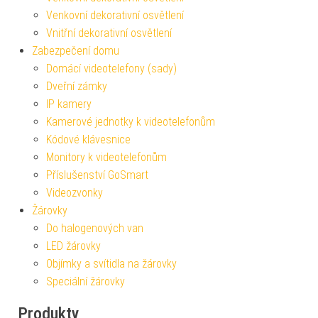
Venkovní dekorativní osvětlení
Vnitřní dekorativní osvětlení
Zabezpečení domu
Domácí videotelefony (sady)
Dveřní zámky
IP kamery
Kamerové jednotky k videotelefonům
Kódové klávesnice
Monitory k videotelefonům
Příslušenství GoSmart
Videozvonky
Žárovky
Do halogenových van
LED žárovky
Objímky a svítidla na žárovky
Speciální žárovky
Produkty